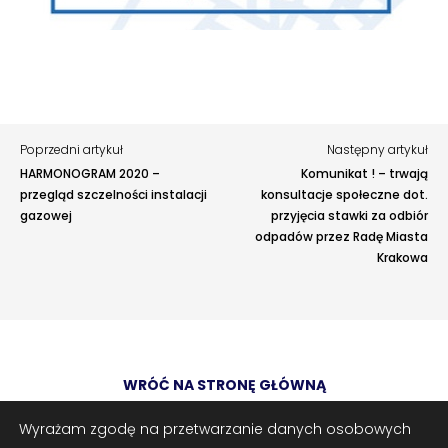
zaproponować ulepszenia.
Awarie w blokach
zgłaszaj telefonicznie
.
›
›
RODO
RODO
Rodzaj zgłoszenia
Nieruchomości
Nieruchomości
Opis
›
›
Dokumenty nieruchomości
Dokumenty nieruchomości
Poprzedni artykuł
Następny artykuł
HARMONOGRAM 2020 –
Komunikat ! – trwają
›
›
Harmonogramy i plany
Harmonogramy i plany
przegląd szczelności instalacji
konsultacje społeczne dot.
gazowej
przyjęcia stawki za odbiór
›
›
Plany remontowe
Plany remontowe
odpadów przez Radę Miasta
Krakowa
›
›
Administratorzy
Administratorzy
›
›
Świadectwa energetyczne
Świadectwa energetyczne
Adres e-mail
opcjonalnie
RADY MIESZKAŃCÓW
RADY MIESZKAŃCÓW
WRÓĆ NA STRONĘ GŁÓWNĄ
Załączniki
opcjonalnie
›
›
Wykaz Rad Mieszkańców
Wykaz Rad Mieszkańców
Zrób zrzut ekranu
Dodaj plik
Wyrażam zgodę na przetwarzanie danych osobowych