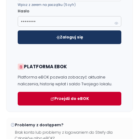
Wpisz z zerem na początku (5 cyfr)
Hasło
Zaloguj się
Zgłoś problem lub uwagę
Twoja opinia pomaga nam ulepszać serwis
PLATFORMA EBOK
Tu możesz zgłosić uwagi do strony internetowej lub
zaproponować ulepszenia.
Platforma eBOK pozwala zobaczyć aktualne
Awarie w blokach
zgłaszaj telefonicznie
.
naliczenia, historię wpłat i saldo Twojego lokalu.
Rodzaj zgłoszenia
Przejdź do eBOK
Opis
Problemy z dostępem?
Brak konta lub problemy z logowaniem do Strefy dla
Członków albo eBOK?