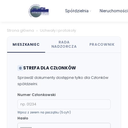
Spółdzielnia
Nieruchomości
Dokumenty
Druki do pobrania
Strona główna
Uchwały i protokoły
RADA
Regulaminy wewnętrzne
MIESZKANIEC
PRACOWNIK
NADZORCZA
Uchwały i protokoły
STREFA DLA CZŁONKÓW
Walne Zgromadzenie
Sprawdź dokumenty dostępne tylko dla Członków
spółdzielni.
Lustracje
Numer Członkowski
Ilość zgłoszonych lokatorów
Wpisz z zerem na początku (5 cyfr)
Przewodnik mieszkańca
Hasło