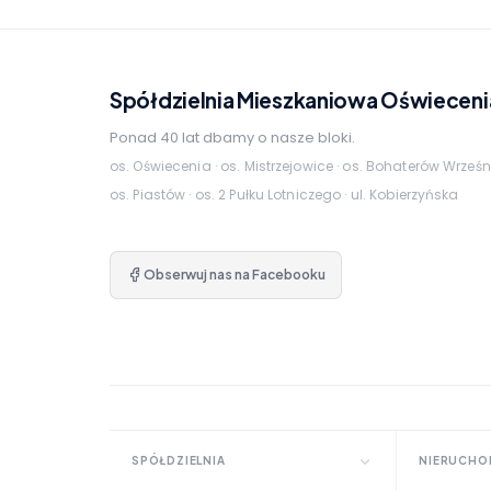
Spółdzielnia Mieszkaniowa Oświeceni
Ponad 40 lat dbamy o nasze bloki.
os. Oświecenia · os. Mistrzejowice · os. Bohaterów Wrześn
os. Piastów · os. 2 Pułku Lotniczego · ul. Kobierzyńska
Obserwuj nas na Facebooku
SPÓŁDZIELNIA
NIERUCHO