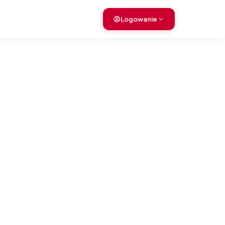
Logowanie
›
›
›
›
›
›
›