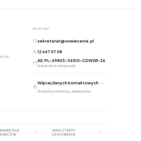
Opis
KONTAKT
sekretariat@oswiecenia.pl
12 647 07 08
raków
AE:PL-49803-34510-CDWSB-26
Adres do e-doręczeń
Adres e-mail
opcjonalnie
→
Więcej danych kontaktowych
Załączniki
opcjonalnie
Godziny otwarcia, adresy biur
Zrób zrzut ekranu
Dodaj plik
Możesz dodać zrzut ekranu lub inne pliki (png, jpg, pdf)
WANIE DLA
INNE STREFY
ZKAŃCÓW
LOGOWANIA