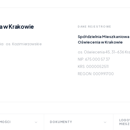
a w Krakowie
DANE REJESTROWE
Spółdzielnia Mieszkaniowa
Oświecenia w Krakowie
ia · os. Kazimierzowskie
os. Oświecenia 45, 31-636 K
NIP: 675 000 57 37
KRS: 0000052511
REGON: 000991700
LOGO
MOŚCI
DOKUMENTY
MIES