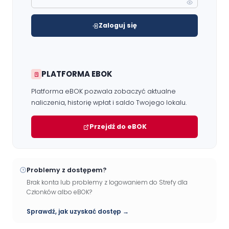
Kontakt
Zaloguj się
RADA NADZORCZA
Materiały dla Rady Nadzorczej
PLATFORMA EBOK
Poczta e-mail
Platforma eBOK pozwala zobaczyć aktualne
naliczenia, historię wpłat i saldo Twojego lokalu.
RADA MIESZKAŃCÓW NIERUCHOMOŚCI
Przejdź do eBOK
Materiały dla Rad Mieszkańców
Poczta e-mail
Problemy z dostępem?
DOSTĘP WEWNĘTRZNY
Brak konta lub problemy z logowaniem do Strefy dla
Członków albo eBOK?
Strefa Pracowników
Sprawdź, jak uzyskać dostęp →