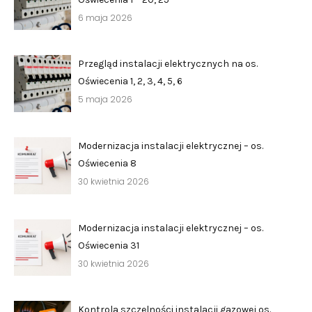
6 maja 2026
Przegląd instalacji elektrycznych na os.
Zgłoś problem lub uwagę
Oświecenia 1, 2, 3, 4, 5, 6
Twoja opinia pomaga nam ulepszać serwis
5 maja 2026
Tu możesz zgłosić uwagi do strony internetowej lub
Modernizacja instalacji elektrycznej – os.
zaproponować ulepszenia.
Awarie w blokach
zgłaszaj telefonicznie
.
Oświecenia 8
Rodzaj zgłoszenia
30 kwietnia 2026
Opis
Modernizacja instalacji elektrycznej – os.
Oświecenia 31
30 kwietnia 2026
Kontrola szczelności instalacji gazowej os.