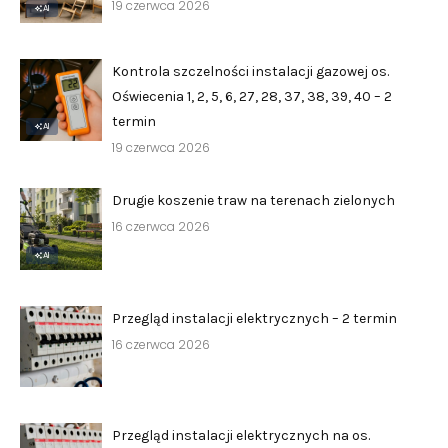
›
›
19 czerwca 2026
Zgłoszenia wewnętrzne
Zgłoszenia wewnętrzne
AI
›
›
RODO
RODO
Kontrola szczelności instalacji gazowej os.
Oświecenia 1, 2, 5, 6, 27, 28, 37, 38, 39, 40 – 2
Nieruchomości
Nieruchomości
termin
AI
19 czerwca 2026
›
›
Dokumenty nieruchomości
Dokumenty nieruchomości
›
›
Harmonogramy i plany
Harmonogramy i plany
Drugie koszenie traw na terenach zielonych
16 czerwca 2026
›
›
Plany remontowe
Plany remontowe
AI
›
›
Administratorzy
Administratorzy
Przegląd instalacji elektrycznych – 2 termin
›
›
Świadectwa energetyczne
Świadectwa energetyczne
16 czerwca 2026
RADY MIESZKAŃCÓW
RADY MIESZKAŃCÓW
›
›
Wykaz Rad Mieszkańców
Wykaz Rad Mieszkańców
Przegląd instalacji elektrycznych na os.