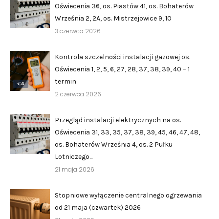
Oświecenia 36, os. Piastów 41, os. Bohaterów
›
›
Jak założyć RMN
Jak założyć RMN
Września 2, 2A, os. Mistrzejowice 9, 10
›
›
3 czerwca 2026
Spotkania z Radą Nadzorczą
Spotkania z Radą Nadzorczą
Kontrola szczelności instalacji gazowej os.
Dokumenty
Dokumenty
Oświecenia 1, 2, 5, 6, 27, 28, 37, 38, 39, 40 – 1
›
›
termin
Druki do pobrania
Druki do pobrania
AI
2 czerwca 2026
›
›
Regulaminy wewnętrzne
Regulaminy wewnętrzne
Przegląd instalacji elektrycznych na os.
›
›
Uchwały i protokoły
Uchwały i protokoły
Oświecenia 31, 33, 35, 37, 38, 39, 45, 46, 47, 48,
os. Bohaterów Września 4, os. 2 Pułku
›
›
Walne Zgromadzenie
Walne Zgromadzenie
Lotniczego...
21 maja 2026
›
›
Lustracje
Lustracje
›
›
Ilość zgłoszonych lokatorów
Ilość zgłoszonych lokatorów
Stopniowe wyłączenie centralnego ogrzewania
od 21 maja (czwartek) 2026
›
›
Przewodnik mieszkańca
Przewodnik mieszkańca