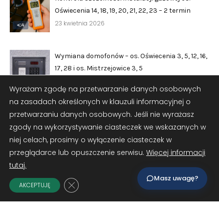
Oświecenia 14, 18, 19, 20, 21, 22, 23 – 2 termin
23 kwietnia 2026
AI
Adres e-mail
opcjonalnie
Wymiana domofonów – os. Oświecenia 3, 5, 12, 16,
Załączniki
17, 28 i os. Mistrzejowice 3, 5
opcjonalnie
15 kwietnia 2026
Zrób zrzut ekranu
Dodaj plik
Wyrażam zgodę na przetwarzanie danych osobowych
na zasadach określonych w klauzuli informacyjnej o
Możesz dodać zrzut ekranu lub inne pliki (png, jpg, pdf)
Kontrola szczelności instalacji gazowej os.
przetwarzaniu danych osobowych. Jeśli nie wyrażasz
Oświecenia 14, 18, 19, 20, 21, 22, 23 – 1 termin
zgody na wykorzystywanie ciasteczek we wskazanych w
8 kwietnia 2026
niej celach, prosimy o wyłączenie ciasteczek w
AI
przeglądarce lub opuszczenie serwisu.
Więcej informacji
tutaj.
Wymiana instalacji gazowej – os. Oświecenia 35
Masz uwagę?
Zamknij panel powiadomień o ciasteczk
27 marca 2026
AKCEPTUJĘ