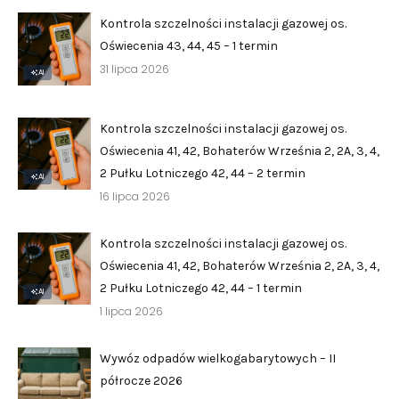
›
›
Historia Spółdzielni
Historia Spółdzielni
Kontrola szczelności instalacji gazowej os.
Oświecenia 43, 44, 45 – 1 termin
›
›
Biuletyny informacyjne
Biuletyny informacyjne
31 lipca 2026
AI
ZASOBY I PRAWO
ZASOBY I PRAWO
Kontrola szczelności instalacji gazowej os.
›
›
Akty prawne
Akty prawne
Oświecenia 41, 42, Bohaterów Września 2, 2A, 3, 4,
›
›
Mapy zasobów
Mapy zasobów
2 Pułku Lotniczego 42, 44 – 2 termin
AI
16 lipca 2026
PRZETARGI
PRZETARGI
Kontrola szczelności instalacji gazowej os.
›
›
Przetargi dla oferentów
Przetargi dla oferentów
Oświecenia 41, 42, Bohaterów Września 2, 2A, 3, 4,
›
›
2 Pułku Lotniczego 42, 44 – 1 termin
Lokale i garaże
Lokale i garaże
AI
1 lipca 2026
POZOSTAŁE
POZOSTAŁE
Wywóz odpadów wielkogabarytowych – II
›
›
Ogłoszenia o pracę
Ogłoszenia o pracę
półrocze 2026