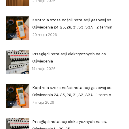
21 maja 2026
›
›
Kontakt
Kontakt
Kontrola szczelności instalacji gazowej os.
Oświecenia 24, 25, 26, 31, 33, 33A – 2 termin
RADA NADZORCZA
RADA NADZORCZA
20 maja 2026
AI
›
›
Materiały dla Rady Nadzorczej
Materiały dla Rady Nadzorczej
Przegląd instalacji elektrycznych na os.
›
›
Poczta e-mail
Poczta e-mail
Oświecenia
14 maja 2026
RADA MIESZKAŃCÓW NIERUCHOMOŚCI
RADA MIESZKAŃCÓW NIERUCHOMOŚCI
›
›
Materiały dla Rad Mieszkańców
Materiały dla Rad Mieszkańców
Kontrola szczelności instalacji gazowej os.
›
›
Oświecenia 24, 25, 26, 31, 33, 33A – 1 termin
Poczta e-mail
Poczta e-mail
7 maja 2026
AI
DOSTĘP WEWNĘTRZNY
DOSTĘP WEWNĘTRZNY
›
›
Strefa Pracowników
Strefa Pracowników
Przegląd instalacji elektrycznych na os.
Oświecenia 1 – 20, 25