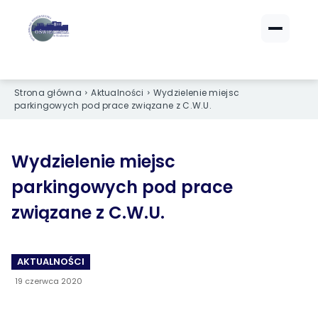
ZALOGUJ SIĘ
ZALOGUJ SIĘ
eBOK (czynsze)
eBOK (czynsze)
Strona główna
Aktualności
Wydzielenie miejsc
Sprawdź opłaty i saldo
Sprawdź opłaty i saldo
parkingowych pod prace związane z C.W.U.
Strefa dla Członków
Strefa dla Członków
Dokumenty dla zalogowanych
Dokumenty dla zalogowanych
Wydzielenie miejsc
parkingowych pod prace
Spółdzielnia
Spółdzielnia
związane z C.W.U.
O NAS
O NAS
›
›
Dane kontaktowe
Dane kontaktowe
AKTUALNOŚCI
19 czerwca 2020
›
›
Organy Spółdzielni
Organy Spółdzielni
›
›
Historia Spółdzielni
Historia Spółdzielni