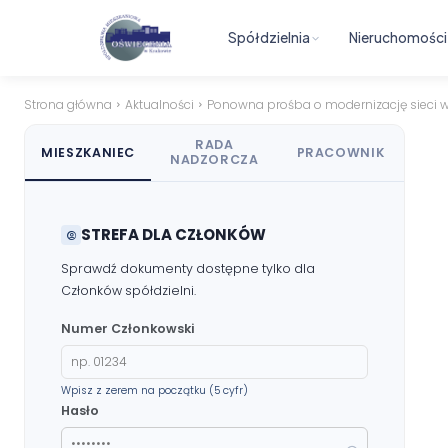
Uchwały i protokoły
Spółdzielnia
Nieruchomości
Walne Zgromadzenie
Strona główna
Aktualności
Ponowna prośba o modernizację sieci w
Lustracje
RADA
MIESZKANIEC
PRACOWNIK
Ilość zgłoszonych lokatorów
NADZORCZA
Przewodnik mieszkańca
STREFA DLA CZŁONKÓW
Sprawdź dokumenty dostępne tylko dla
Kontakt
Członków spółdzielni.
Numer Członkowski
RADA NADZORCZA
Materiały dla Rady Nadzorczej
Wpisz z zerem na początku (5 cyfr)
Hasło
Poczta e-mail