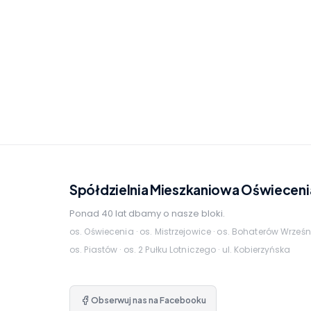
Spółdzielnia Mieszkaniowa Oświeceni
Ponad 40 lat dbamy o nasze bloki.
os. Oświecenia · os. Mistrzejowice · os. Bohaterów Wrześn
os. Piastów · os. 2 Pułku Lotniczego · ul. Kobierzyńska
Obserwuj nas na Facebooku