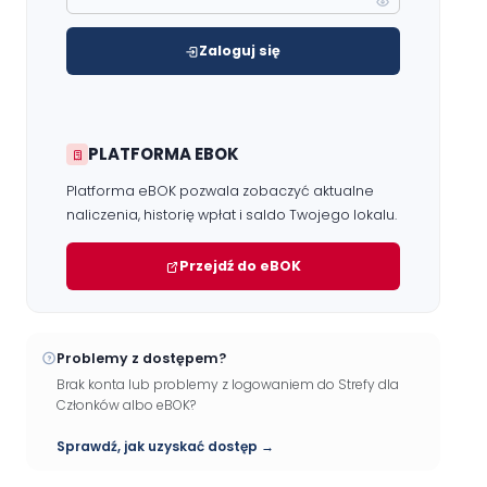
RADA MIESZKAŃCÓW NIERUCHOMOŚCI
Zaloguj się
Materiały dla Rad Mieszkańców
Poczta e-mail
PLATFORMA EBOK
DOSTĘP WEWNĘTRZNY
Platforma eBOK pozwala zobaczyć aktualne
naliczenia, historię wpłat i saldo Twojego lokalu.
Strefa Pracowników
Przejdź do eBOK
Problemy z dostępem?
Brak konta lub problemy z logowaniem do Strefy dla
Członków albo eBOK?
Sprawdź, jak uzyskać dostęp →