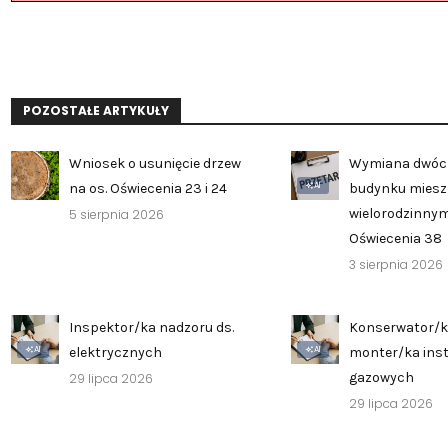
POZOSTAŁE ARTYKUŁY
Wniosek o usunięcie drzew
Wymiana dwóc
AI
na os. Oświecenia 23 i 24
budynku mies
wielorodzinnym
5 sierpnia 2026
Oświecenia 38
3 sierpnia 2026
Inspektor/ka nadzoru ds.
Konserwator/k
AI
AI
elektrycznych
monter/ka inst
gazowych
29 lipca 2026
29 lipca 2026