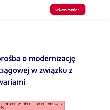
›
Logowanie
›
›
›
›
rośba o modernizację
›
ciągowej w związku z
wariami
›
›
y the same domain as the current web
nfo