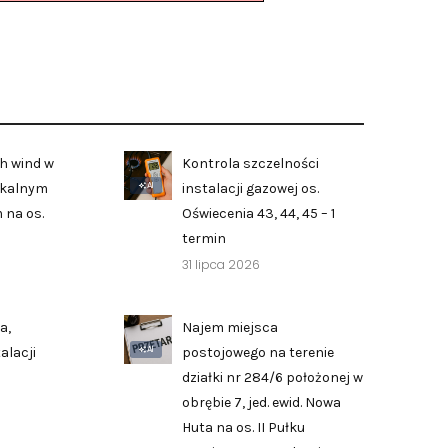
›
›
h wind w
Kontrola szczelności
AI
zkalnym
instalacji gazowej os.
›
 na os.
Oświecenia 43, 44, 45 – 1
termin
31 lipca 2026
a,
Najem miejsca
AI
alacji
postojowego na terenie
działki nr 284/6 położonej w
obrębie 7, jed. ewid. Nowa
Huta na os. II Pułku
Zgłoś problem lub uwagę