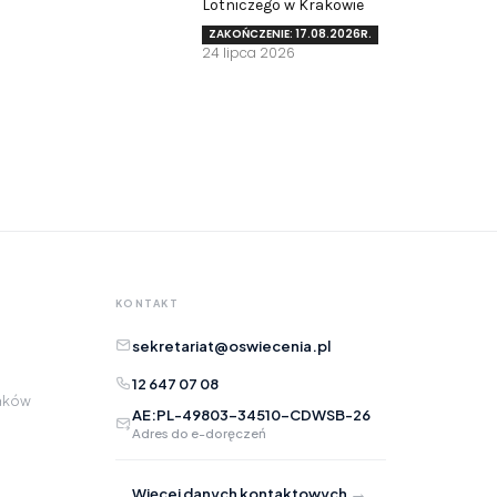
Lotniczego w Krakowie
Twoja opinia pomaga nam ulepszać serwis
ZAKOŃCZENIE: 17.08.2026R.
24 lipca 2026
Tu możesz zgłosić uwagi do strony internetowej lub
zaproponować ulepszenia.
Awarie w blokach
zgłaszaj telefonicznie
.
Rodzaj zgłoszenia
Opis
KONTAKT
sekretariat@oswiecenia.pl
12 647 07 08
raków
AE:PL-49803-34510-CDWSB-26
Adres do e-doręczeń
Adres e-mail
opcjonalnie
→
Więcej danych kontaktowych