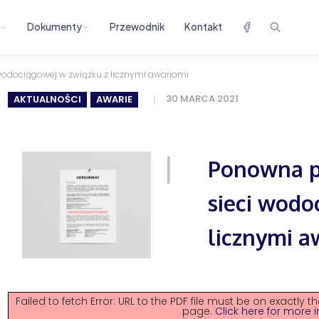
Dokumenty
Przewodnik
Kontakt
odociągowej w związku z licznymi awariami
30 MARCA 2021
AKTUALNOŚCI
AWARIE
Ponowna p
sieci wodo
licznymi a
Failed to fetch Error: URL to the PDF file must be on exactl
page.
Click here for more i