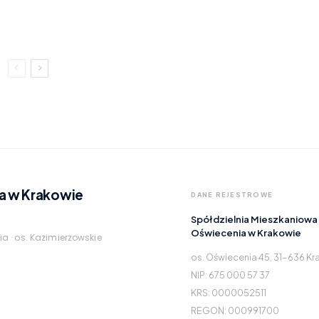
a w Krakowie
DANE REJESTROWE
Spółdzielnia Mieszkaniowa
Oświecenia w Krakowie
ia · os. Kazimierzowskie
os. Oświecenia 45, 31-636 K
NIP: 675 000 57 37
KRS: 0000052511
REGON: 000991700