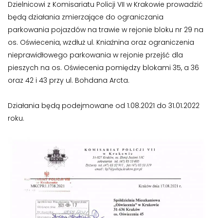
Dzielnicowi z Komisariatu Policji VII w Krakowie prowadzić
›
›
Historia Spółdzielni
Historia Spółdzielni
będą działania zmierzające do ograniczania
›
›
parkowania pojazdów na trawie w rejonie bloku nr 29 na
Biuletyny informacyjne
Biuletyny informacyjne
os. Oświecenia, wzdłuż ul. Kniaźnina oraz ograniczenia
nieprawidłowego parkowania w rejonie przejść dla
ZASOBY I PRAWO
ZASOBY I PRAWO
pieszych na os. Oświecenia pomiędzy blokami 35, a 36
›
›
Akty prawne
Akty prawne
oraz 42 i 43 przy ul. Bohdana Arcta.
›
›
Mapy zasobów
Mapy zasobów
Działania będą podejmowane od 1.08.2021 do 31.01.2022
roku.
PRZETARGI
PRZETARGI
›
›
Przetargi dla oferentów
Przetargi dla oferentów
›
›
Lokale i garaże
Lokale i garaże
POZOSTAŁE
POZOSTAŁE
›
›
Ogłoszenia o pracę
Ogłoszenia o pracę