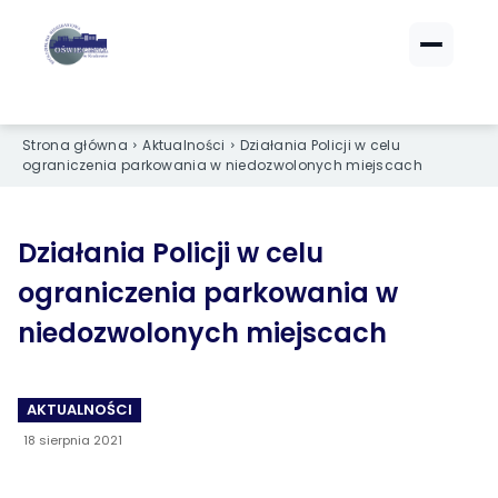
ZALOGUJ SIĘ
ZALOGUJ SIĘ
Strona główna
Aktualności
Działania Policji w celu
eBOK (czynsze)
eBOK (czynsze)
ograniczenia parkowania w niedozwolonych miejscach
Sprawdź opłaty i saldo
Sprawdź opłaty i saldo
Strefa dla Członków
Strefa dla Członków
Dokumenty dla zalogowanych
Dokumenty dla zalogowanych
Działania Policji w celu
ograniczenia parkowania w
Spółdzielnia
Spółdzielnia
niedozwolonych miejscach
O NAS
O NAS
AKTUALNOŚCI
›
›
Dane kontaktowe
Dane kontaktowe
18 sierpnia 2021
›
›
Organy Spółdzielni
Organy Spółdzielni