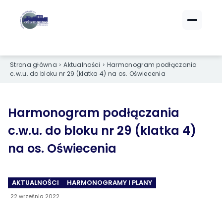
ZALOGUJ SIĘ
ZALOGUJ SIĘ
Strona główna
Aktualności
Harmonogram podłączania
eBOK (czynsze)
eBOK (czynsze)
c.w.u. do bloku nr 29 (klatka 4) na os. Oświecenia
Sprawdź opłaty i saldo
Sprawdź opłaty i saldo
Strefa dla Członków
Strefa dla Członków
Dokumenty dla zalogowanych
Dokumenty dla zalogowanych
Harmonogram podłączania
c.w.u. do bloku nr 29 (klatka 4)
Spółdzielnia
Spółdzielnia
na os. Oświecenia
O NAS
O NAS
AKTUALNOŚCI
HARMONOGRAMY I PLANY
›
›
Dane kontaktowe
Dane kontaktowe
22 września 2022
›
›
Organy Spółdzielni
Organy Spółdzielni