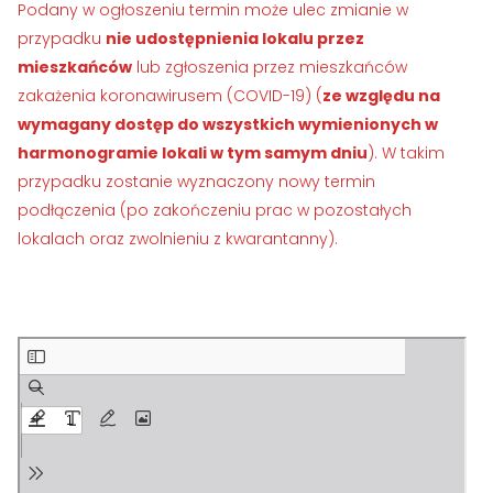
Podany w ogłoszeniu termin może ulec zmianie w
›
›
Historia Spółdzielni
Historia Spółdzielni
przypadku
nie udostępnienia lokalu przez
›
›
mieszkańców
lub zgłoszenia przez mieszkańców
Biuletyny informacyjne
Biuletyny informacyjne
zakażenia koronawirusem (COVID-19) (
ze względu na
ZASOBY I PRAWO
ZASOBY I PRAWO
wymagany dostęp do wszystkich wymienionych w
harmonogramie lokali w tym samym dniu
). W takim
›
›
Akty prawne
Akty prawne
przypadku zostanie wyznaczony nowy termin
›
›
podłączenia (po zakończeniu prac w pozostałych
Mapy zasobów
Mapy zasobów
lokalach oraz zwolnieniu z kwarantanny).
PRZETARGI
PRZETARGI
›
›
Przetargi dla oferentów
Przetargi dla oferentów
›
›
Lokale i garaże
Lokale i garaże
POZOSTAŁE
POZOSTAŁE
›
›
Ogłoszenia o pracę
Ogłoszenia o pracę