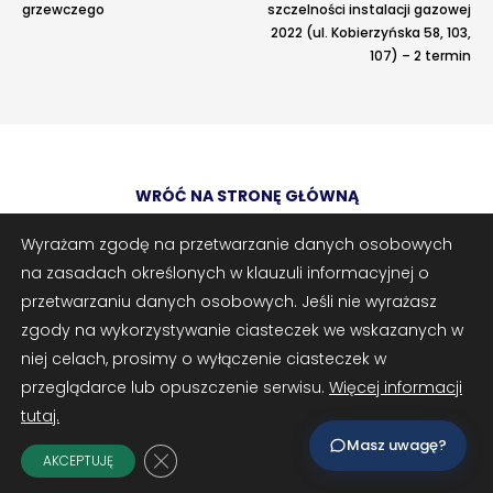
grzewczego
szczelności instalacji gazowej
2022 (ul. Kobierzyńska 58, 103,
›
›
107) – 2 termin
Kontakt
Kontakt
RADA NADZORCZA
RADA NADZORCZA
Adres e-mail
opcjonalnie
›
›
Materiały dla Rady Nadzorczej
Materiały dla Rady Nadzorczej
WRÓĆ NA STRONĘ GŁÓWNĄ
Załączniki
opcjonalnie
›
›
Poczta e-mail
Poczta e-mail
Zrób zrzut ekranu
Dodaj plik
Wyrażam zgodę na przetwarzanie danych osobowych
na zasadach określonych w klauzuli informacyjnej o
RADA MIESZKAŃCÓW NIERUCHOMOŚCI
RADA MIESZKAŃCÓW NIERUCHOMOŚCI
Możesz dodać zrzut ekranu lub inne pliki (png, jpg, pdf)
przetwarzaniu danych osobowych. Jeśli nie wyrażasz
›
›
Materiały dla Rad Mieszkańców
Materiały dla Rad Mieszkańców
zgody na wykorzystywanie ciasteczek we wskazanych w
© 2025 Spółdzielnia Mieszkaniowa „Oświecenia” w Krakowie | os.
niej celach, prosimy o wyłączenie ciasteczek w
›
›
Poczta e-mail
Poczta e-mail
Oświecenia 45, 31-636 Kraków | tel.: 12 647-07-08 | e-mail:
przeglądarce lub opuszczenie serwisu.
Więcej informacji
sekretariat@oswiecenia.pl | www.oswiecenia.pl
tutaj.
DOSTĘP WEWNĘTRZNY
DOSTĘP WEWNĘTRZNY
Masz uwagę?
Zamknij panel powiadomień o ciasteczk
›
›
AKCEPTUJĘ
Strefa Pracowników
Strefa Pracowników