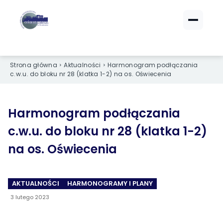
ZALOGUJ SIĘ
ZALOGUJ SIĘ
eBOK (czynsze)
eBOK (czynsze)
Strona główna
Aktualności
Harmonogram podłączania
Sprawdź opłaty i saldo
Sprawdź opłaty i saldo
c.w.u. do bloku nr 28 (klatka 1-2) na os. Oświecenia
Strefa dla Członków
Strefa dla Członków
Dokumenty dla zalogowanych
Dokumenty dla zalogowanych
Harmonogram podłączania
c.w.u. do bloku nr 28 (klatka 1-2)
Spółdzielnia
Spółdzielnia
na os. Oświecenia
O NAS
O NAS
›
›
Dane kontaktowe
Dane kontaktowe
AKTUALNOŚCI
HARMONOGRAMY I PLANY
3 lutego 2023
›
›
Organy Spółdzielni
Organy Spółdzielni