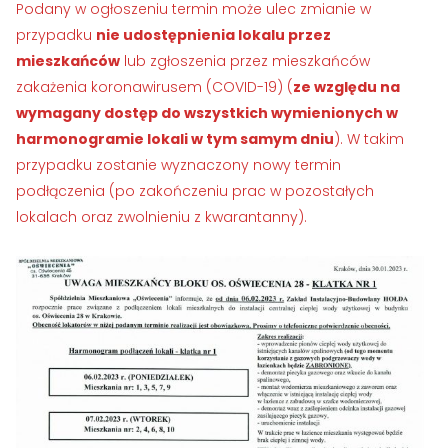
›
›
Historia Spółdzielni
Historia Spółdzielni
Podany w ogłoszeniu termin może ulec zmianie w
przypadku
nie udostępnienia lokalu przez
›
›
Biuletyny informacyjne
Biuletyny informacyjne
mieszkańców
lub zgłoszenia przez mieszkańców
zakażenia koronawirusem (COVID-19) (
ze względu na
ZASOBY I PRAWO
ZASOBY I PRAWO
wymagany dostęp do wszystkich wymienionych w
›
›
Akty prawne
Akty prawne
harmonogramie lokali w tym samym dniu
). W takim
przypadku zostanie wyznaczony nowy termin
›
›
Mapy zasobów
Mapy zasobów
podłączenia (po zakończeniu prac w pozostałych
lokalach oraz zwolnieniu z kwarantanny).
PRZETARGI
PRZETARGI
›
›
Przetargi dla oferentów
Przetargi dla oferentów
›
›
Lokale i garaże
Lokale i garaże
POZOSTAŁE
POZOSTAŁE
›
›
Ogłoszenia o pracę
Ogłoszenia o pracę
›
›
Zgłoszenia wewnętrzne
Zgłoszenia wewnętrzne