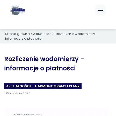
ZALOGUJ SIĘ
ZALOGUJ SIĘ
eBOK (czynsze)
eBOK (czynsze)
Strona główna
Aktualności
Rozliczenie wodomierzy -
Sprawdź opłaty i saldo
Sprawdź opłaty i saldo
informacje o płatności
Strefa dla Członków
Strefa dla Członków
Dokumenty dla zalogowanych
Dokumenty dla zalogowanych
Rozliczenie wodomierzy –
informacje o płatności
Spółdzielnia
Spółdzielnia
O NAS
O NAS
AKTUALNOŚCI
HARMONOGRAMY I PLANY
›
›
Dane kontaktowe
Dane kontaktowe
25 kwietnia 2023
›
›
Organy Spółdzielni
Organy Spółdzielni
›
›
Historia Spółdzielni
Historia Spółdzielni