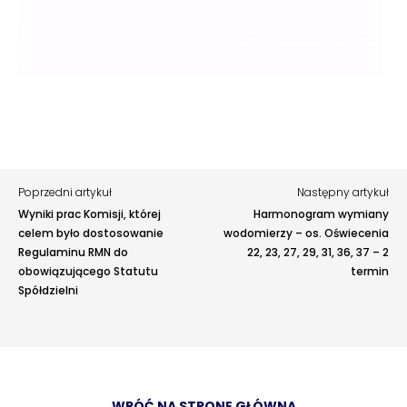
Twoja opinia pomaga nam ulepszać serwis
›
›
RODO
RODO
Tu możesz zgłosić uwagi do strony internetowej lub
zaproponować ulepszenia.
Nieruchomości
Nieruchomości
Awarie w blokach
zgłaszaj telefonicznie
.
Rodzaj zgłoszenia
›
›
Dokumenty nieruchomości
Dokumenty nieruchomości
›
›
Opis
Harmonogramy i plany
Harmonogramy i plany
Poprzedni artykuł
Następny artykuł
›
›
Plany remontowe
Plany remontowe
Wyniki prac Komisji, której
Harmonogram wymiany
celem było dostosowanie
wodomierzy – os. Oświecenia
›
›
Administratorzy
Administratorzy
Regulaminu RMN do
22, 23, 27, 29, 31, 36, 37 – 2
obowiązującego Statutu
termin
›
›
Spółdzielni
Świadectwa energetyczne
Świadectwa energetyczne
RADY MIESZKAŃCÓW
RADY MIESZKAŃCÓW
Adres e-mail
opcjonalnie
›
›
Wykaz Rad Mieszkańców
Wykaz Rad Mieszkańców
WRÓĆ NA STRONĘ GŁÓWNĄ
Załączniki
opcjonalnie