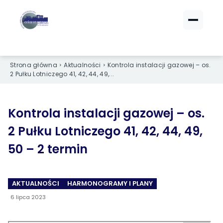
ZALOGUJ SIĘ
ZALOGUJ SIĘ
eBOK (czynsze)
eBOK (czynsze)
Strona główna
Aktualności
Kontrola instalacji gazowej – os.
Sprawdź opłaty i saldo
Sprawdź opłaty i saldo
2 Pułku Lotniczego 41, 42, 44, 49,...
Strefa dla Członków
Strefa dla Członków
Dokumenty dla zalogowanych
Dokumenty dla zalogowanych
Kontrola instalacji gazowej – os.
2 Pułku Lotniczego 41, 42, 44, 49,
Spółdzielnia
Spółdzielnia
50 – 2 termin
O NAS
O NAS
›
›
Dane kontaktowe
Dane kontaktowe
AKTUALNOŚCI
HARMONOGRAMY I PLANY
6 lipca 2023
›
›
Organy Spółdzielni
Organy Spółdzielni