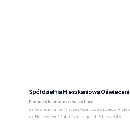
Spółdzielnia Mieszkaniowa Oświeceni
Ponad 40 lat dbamy o nasze bloki.
os. Oświecenia · os. Mistrzejowice · os. Bohaterów Wrześn
os. Piastów · os. 2 Pułku Lotniczego · ul. Kobierzyńska