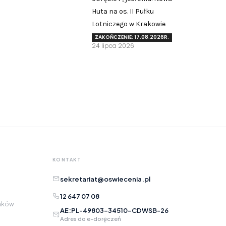
Huta na os. II Pułku
Zgłoś problem lub uwagę
Lotniczego w Krakowie
Twoja opinia pomaga nam ulepszać serwis
ZAKOŃCZENIE: 17.08.2026R.
24 lipca 2026
Tu możesz zgłosić uwagi do strony internetowej lub
zaproponować ulepszenia.
Awarie w blokach
zgłaszaj telefonicznie
.
Rodzaj zgłoszenia
Opis
KONTAKT
sekretariat@oswiecenia.pl
12 647 07 08
raków
AE:PL-49803-34510-CDWSB-26
Adres do e-doręczeń
Adres e-mail
opcjonalnie