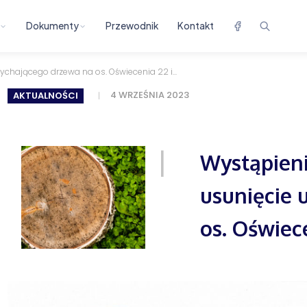
Dokumenty
Przewodnik
Kontakt
chającego drzewa na os. Oświecenia 22 i...
4 WRZEŚNIA 2023
AKTUALNOŚCI
Wystąpieni
usunięcie 
os. Oświece