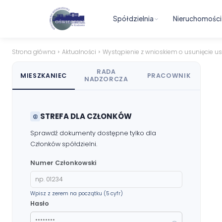
Materiały dla Rad Mieszkańców
Spółdzielnia
Nieruchomości
Poczta e-mail
Strona główna
Aktualności
Wystąpienie z wnioskiem o usunięcie usy
DOSTĘP WEWNĘTRZNY
RADA
MIESZKANIEC
PRACOWNIK
NADZORCZA
Strefa Pracowników
STREFA DLA CZŁONKÓW
Sprawdź dokumenty dostępne tylko dla
Członków spółdzielni.
Numer Członkowski
Wpisz z zerem na początku (5 cyfr)
Hasło