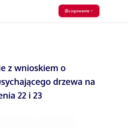
›
Logowanie
›
›
e z wnioskiem o
usychającego drzewa na
nia 22 i 23