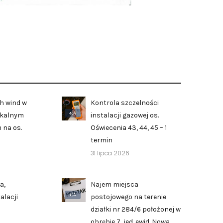
h wind w
Kontrola szczelności
AI
zkalnym
instalacji gazowej os.
 na os.
Oświecenia 43, 44, 45 – 1
termin
31 lipca 2026
a,
Najem miejsca
AI
alacji
postojowego na terenie
działki nr 284/6 położonej w
obrębie 7, jed. ewid. Nowa