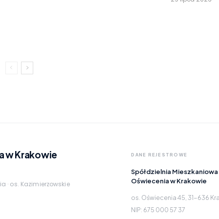
a w Krakowie
DANE REJESTROWE
Spółdzielnia Mieszkaniowa
Oświecenia w Krakowie
ia · os. Kazimierzowskie
os. Oświecenia 45, 31-636 K
NIP: 675 000 57 37