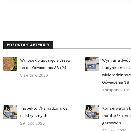
POZOSTAŁE ARTYKUŁY
Wniosek o usunięcie drzew
Wymiana dwóc
AI
na os. Oświecenia 23 i 24
budynku mies
wielorodzinnym
5 sierpnia 2026
Oświecenia 38
3 sierpnia 2026
Inspektor/ka nadzoru ds.
Konserwator/k
AI
AI
elektrycznych
monter/ka inst
gazowych
29 lipca 2026
29 lipca 2026