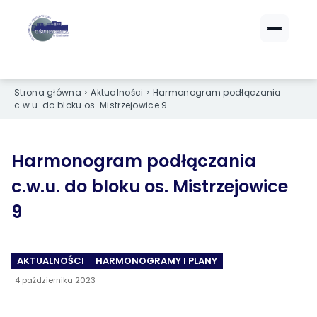
ZALOGUJ SIĘ
ZALOGUJ SIĘ
eBOK (czynsze)
eBOK (czynsze)
Strona główna
Aktualności
Harmonogram podłączania
c.w.u. do bloku os. Mistrzejowice 9
Sprawdź opłaty i saldo
Sprawdź opłaty i saldo
Strefa dla Członków
Strefa dla Członków
Dokumenty dla zalogowanych
Dokumenty dla zalogowanych
Harmonogram podłączania
c.w.u. do bloku os. Mistrzejowice
Spółdzielnia
Spółdzielnia
9
O NAS
O NAS
›
›
AKTUALNOŚCI
HARMONOGRAMY I PLANY
Dane kontaktowe
Dane kontaktowe
4 października 2023
›
›
Organy Spółdzielni
Organy Spółdzielni