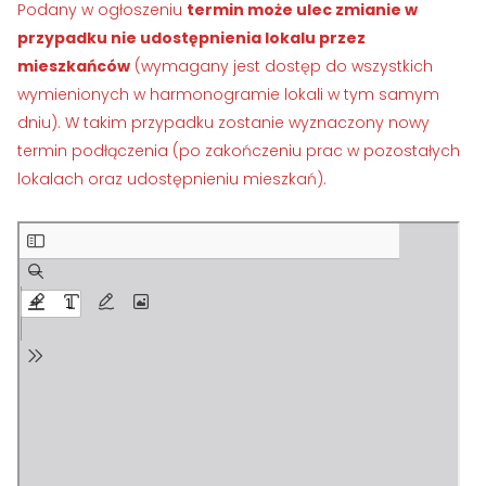
Podany w ogłoszeniu
termin może ulec zmianie w
›
›
Historia Spółdzielni
Historia Spółdzielni
przypadku nie udostępnienia lokalu przez
›
›
Biuletyny informacyjne
Biuletyny informacyjne
mieszkańców
(wymagany jest dostęp do wszystkich
wymienionych w harmonogramie lokali w tym samym
ZASOBY I PRAWO
ZASOBY I PRAWO
dniu). W takim przypadku zostanie wyznaczony nowy
termin podłączenia (po zakończeniu prac w pozostałych
›
›
Akty prawne
Akty prawne
lokalach oraz udostępnieniu mieszkań).
›
›
Mapy zasobów
Mapy zasobów
PRZETARGI
PRZETARGI
›
›
Przetargi dla oferentów
Przetargi dla oferentów
›
›
Lokale i garaże
Lokale i garaże
POZOSTAŁE
POZOSTAŁE
›
›
Ogłoszenia o pracę
Ogłoszenia o pracę