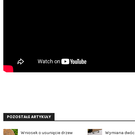
POZOSTAŁE ARTYKUŁY
Wniosek o usunięcie drzew
Wymiana dwóc