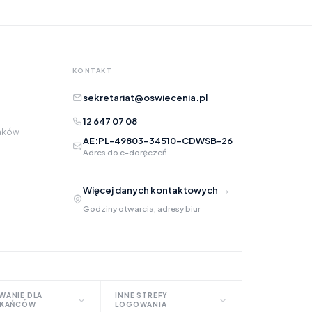
Opis
KONTAKT
sekretariat@oswiecenia.pl
12 647 07 08
raków
AE:PL-49803-34510-CDWSB-26
Adres do e-doręczeń
Adres e-mail
opcjonalnie
→
Więcej danych kontaktowych
Załączniki
opcjonalnie
Godziny otwarcia, adresy biur
Zrób zrzut ekranu
Dodaj plik
Możesz dodać zrzut ekranu lub inne pliki (png, jpg, pdf)
WANIE DLA
INNE STREFY
ZKAŃCÓW
LOGOWANIA