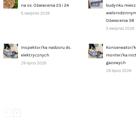
AI
na os. Oświecenia 23 i 24
budynku mies
wielorodzinnym
5 sierpnia 2026
Oświecenia 38
3 sierpnia 2026
Inspektor/ka nadzoru ds.
Konserwator/k
AI
AI
elektrycznych
monter/ka inst
gazowych
29 lipca 2026
29 lipca 2026