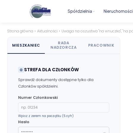
Spółdzielnia
Nieruchomości
Strona główna
Aktualności
Uwaga na oszustwa "na wnuczka", "na pol
RADA
MIESZKANIEC
PRACOWNIK
NADZORCZA
STREFA DLA CZŁONKÓW
Sprawdź dokumenty dostępne tylko dla
Członków spółdzielni.
Numer Członkowski
Wpisz z zerem na początku (5 cyfr)
Hasło