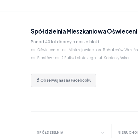
Spółdzielnia Mieszkaniowa Oświeceni
Ponad 40 lat dbamy o nasze bloki.
os. Oświecenia · os. Mistrzejowice · os. Bohaterów Wrześn
os. Piastów · os. 2 Pułku Lotniczego · ul. Kobierzyńska
Obserwuj nas na Facebooku
SPÓŁDZIELNIA
NIERUCHO