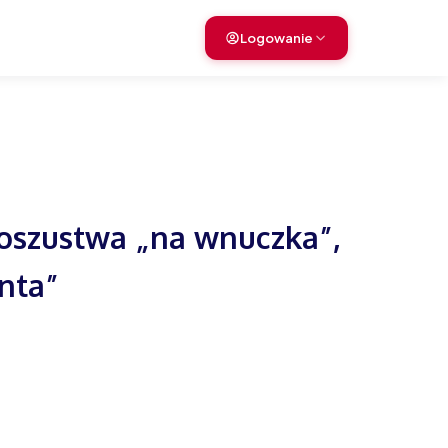
Logowanie
oszustwa „na wnuczka”,
anta”