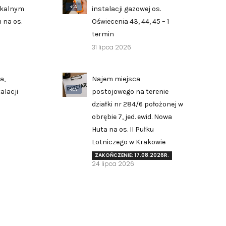
AI
zkalnym
instalacji gazowej os.
 na os.
Oświecenia 43, 44, 45 – 1
termin
31 lipca 2026
a,
Najem miejsca
AI
alacji
postojowego na terenie
działki nr 284/6 położonej w
obrębie 7, jed. ewid. Nowa
Huta na os. II Pułku
Zgłoś problem lub uwagę
Lotniczego w Krakowie
Twoja opinia pomaga nam ulepszać serwis
ZAKOŃCZENIE: 17.08.2026R.
24 lipca 2026
Tu możesz zgłosić uwagi do strony internetowej lub
zaproponować ulepszenia.
Awarie w blokach
zgłaszaj telefonicznie
.
Rodzaj zgłoszenia