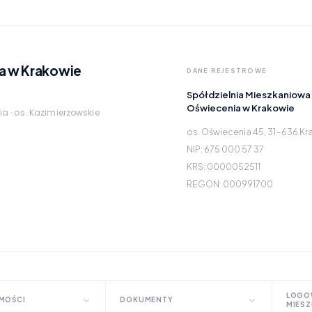
a w Krakowie
DANE REJESTROWE
Spółdzielnia Mieszkaniowa
Oświecenia w Krakowie
ia · os. Kazimierzowskie
os. Oświecenia 45, 31-636 K
NIP: 675 000 57 37
KRS: 0000052511
REGON: 000991700
LOGO
MOŚCI
DOKUMENTY
MIES