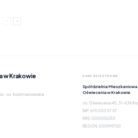
a w Krakowie
DANE REJESTROWE
Spółdzielnia Mieszkaniowa
Oświecenia w Krakowie
ia · os. Kazimierzowskie
os. Oświecenia 45, 31-636 K
NIP: 675 000 57 37
KRS: 0000052511
REGON: 000991700