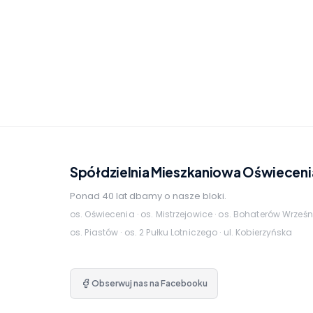
Spółdzielnia Mieszkaniowa Oświeceni
Ponad 40 lat dbamy o nasze bloki.
os. Oświecenia · os. Mistrzejowice · os. Bohaterów Wrześn
os. Piastów · os. 2 Pułku Lotniczego · ul. Kobierzyńska
Obserwuj nas na Facebooku