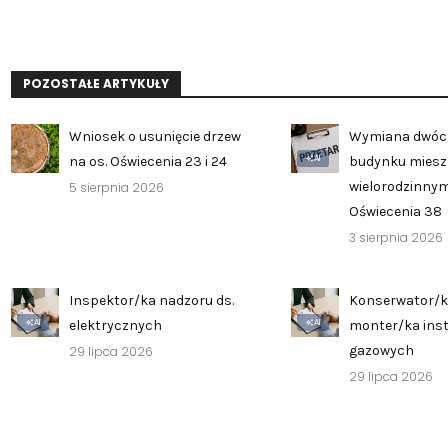
POZOSTAŁE ARTYKUŁY
Wniosek o usunięcie drzew
Wymiana dwóc
AI
na os. Oświecenia 23 i 24
budynku mies
wielorodzinnym
5 sierpnia 2026
Oświecenia 38
3 sierpnia 2026
Inspektor/ka nadzoru ds.
Konserwator/k
AI
AI
elektrycznych
monter/ka inst
gazowych
29 lipca 2026
29 lipca 2026