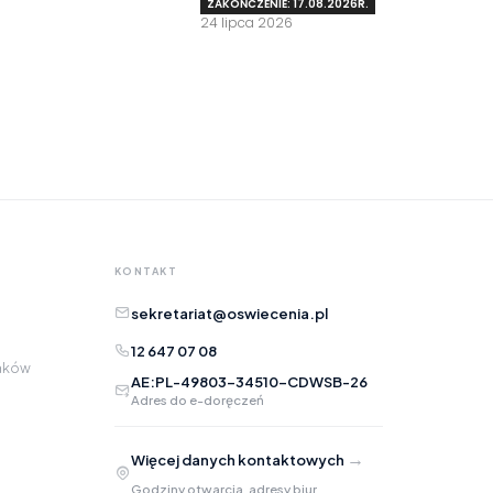
ZAKOŃCZENIE: 17.08.2026R.
24 lipca 2026
Tu możesz zgłosić uwagi do strony internetowej lub
zaproponować ulepszenia.
Awarie w blokach
zgłaszaj telefonicznie
.
Rodzaj zgłoszenia
Opis
KONTAKT
sekretariat@oswiecenia.pl
12 647 07 08
raków
AE:PL-49803-34510-CDWSB-26
Adres do e-doręczeń
Adres e-mail
opcjonalnie
→
Więcej danych kontaktowych
Załączniki
opcjonalnie
Godziny otwarcia, adresy biur