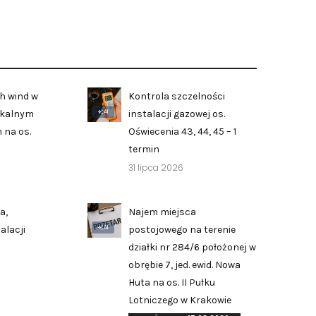
h wind w
Kontrola szczelności
AI
zkalnym
instalacji gazowej os.
 na os.
Oświecenia 43, 44, 45 – 1
termin
31 lipca 2026
a,
Najem miejsca
AI
alacji
postojowego na terenie
działki nr 284/6 położonej w
obrębie 7, jed. ewid. Nowa
Huta na os. II Pułku
Zgłoś problem lub uwagę
Lotniczego w Krakowie
Twoja opinia pomaga nam ulepszać serwis