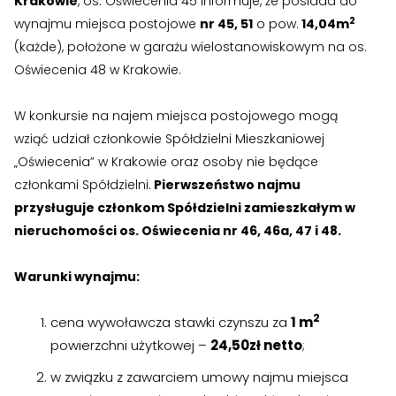
Krakowie
, os. Oświecenia 45 informuje, że posiada do
›
›
Zgłoszenia wewnętrzne
Zgłoszenia wewnętrzne
2
wynajmu miejsca postojowe
nr 45, 51
o pow.
14,04m
›
›
(każde), położone w garażu wielostanowiskowym na os.
RODO
RODO
Oświecenia 48 w Krakowie.
Nieruchomości
Nieruchomości
W konkursie na najem miejsca postojowego mogą
›
›
Dokumenty nieruchomości
Dokumenty nieruchomości
wziąć udział członkowie Spółdzielni Mieszkaniowej
„Oświecenia” w Krakowie oraz osoby nie będące
›
›
Harmonogramy i plany
Harmonogramy i plany
członkami Spółdzielni.
Pierwszeństwo najmu
przysługuje członkom Spółdzielni zamieszkałym w
›
›
Plany remontowe
Plany remontowe
nieruchomości os. Oświecenia nr 46, 46a, 47 i 48.
›
›
Administratorzy
Administratorzy
Warunki wynajmu:
›
›
Świadectwa energetyczne
Świadectwa energetyczne
2
cena wywoławcza stawki czynszu za
1 m
RADY MIESZKAŃCÓW
RADY MIESZKAŃCÓW
powierzchni użytkowej –
24,50
zł netto
;
›
›
Wykaz Rad Mieszkańców
Wykaz Rad Mieszkańców
w związku z zawarciem umowy najmu miejsca