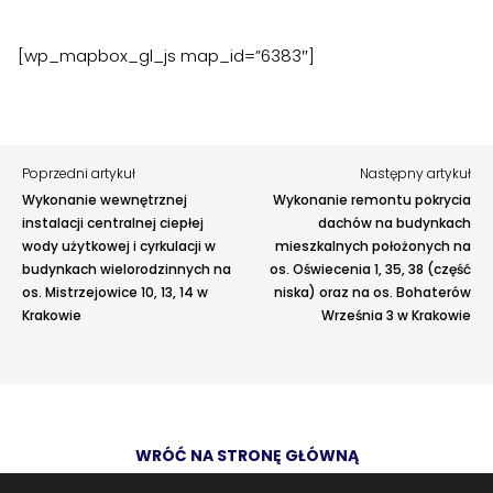
Tu możesz zgłosić uwagi do strony internetowej lub
zaproponować ulepszenia.
[wp_mapbox_gl_js map_id=”6383″]
Awarie w blokach
zgłaszaj telefonicznie
.
Rodzaj zgłoszenia
Opis
Poprzedni artykuł
Następny artykuł
Wykonanie wewnętrznej
Wykonanie remontu pokrycia
instalacji centralnej ciepłej
dachów na budynkach
wody użytkowej i cyrkulacji w
mieszkalnych położonych na
budynkach wielorodzinnych na
os. Oświecenia 1, 35, 38 (część
os. Mistrzejowice 10, 13, 14 w
niska) oraz na os. Bohaterów
Krakowie
Września 3 w Krakowie
Adres e-mail
opcjonalnie
WRÓĆ NA STRONĘ GŁÓWNĄ
Załączniki
opcjonalnie