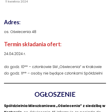
11 kwietnia 2024
›
›
Historia Spółdzielni
Historia Spółdzielni
›
›
Biuletyny informacyjne
Biuletyny informacyjne
Adres:
ZASOBY I PRAWO
ZASOBY I PRAWO
os. Oświecenia 48
›
›
Akty prawne
Akty prawne
Termin składania ofert:
›
›
Mapy zasobów
Mapy zasobów
24.04.2024 r.
PRZETARGI
PRZETARGI
do godz. 10°° – członkowie SM „Oświecenia” w Krakowie
›
›
Przetargi dla oferentów
Przetargi dla oferentów
do godz. 11°° – osoby nie będące członkami Spółdzielni
›
›
Lokale i garaże
Lokale i garaże
OGŁOSZENIE
POZOSTAŁE
POZOSTAŁE
›
›
Ogłoszenia o pracę
Ogłoszenia o pracę
Spółdzielnia Mieszkaniowa „Oświecenia” z siedzibą w