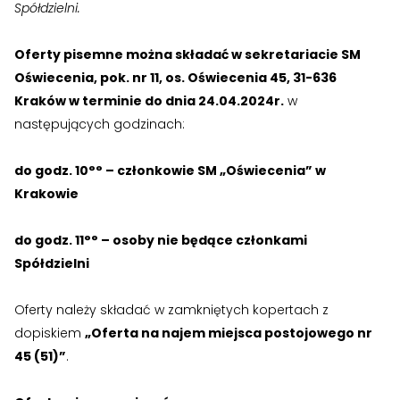
Spółdzielni.
›
›
Kontakt
Kontakt
Oferty pisemne można składać w sekretariacie SM
Oświecenia, pok. nr 11, os. Oświecenia 45, 31-636
Kraków w terminie
do dnia
24.04.2024
r.
w
RADA NADZORCZA
RADA NADZORCZA
następujących godzinach:
›
›
Materiały dla Rady Nadzorczej
Materiały dla Rady Nadzorczej
do godz. 10°° – członkowie SM „Oświecenia” w
›
›
Poczta e-mail
Poczta e-mail
Krakowie
RADA MIESZKAŃCÓW NIERUCHOMOŚCI
RADA MIESZKAŃCÓW NIERUCHOMOŚCI
do godz. 11°° – osoby nie będące członkami
›
›
Materiały dla Rad Mieszkańców
Materiały dla Rad Mieszkańców
Spółdzielni
›
›
Poczta e-mail
Poczta e-mail
Oferty należy składać w zamkniętych kopertach z
dopiskiem
„Oferta na najem miejsca postojowego nr
DOSTĘP WEWNĘTRZNY
DOSTĘP WEWNĘTRZNY
45 (51)”
.
›
›
Strefa Pracowników
Strefa Pracowników