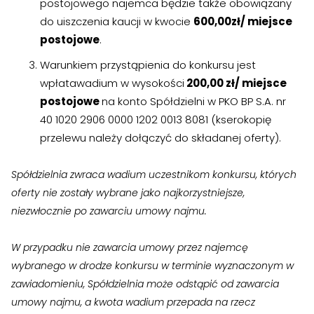
postojowego najemca będzie także obowiązany
›
›
Jak założyć RMN
Jak założyć RMN
do uiszczenia kaucji w kwocie
600,00zł/ miejsce
postojowe
.
›
›
Spotkania z Radą Nadzorczą
Spotkania z Radą Nadzorczą
Warunkiem przystąpienia do konkursu jest
wpłatawadium w wysokości
200,00 zł/ miejsce
Dokumenty
Dokumenty
postojowe
na konto Spółdzielni w PKO BP S.A. nr
›
›
Druki do pobrania
Druki do pobrania
40 1020 2906 0000 1202 0013 8081 (kserokopię
przelewu należy dołączyć do składanej oferty).
›
›
Regulaminy wewnętrzne
Regulaminy wewnętrzne
Spółdzielnia zwraca wadium uczestnikom konkursu, których
›
›
Uchwały i protokoły
Uchwały i protokoły
oferty nie zostały wybrane jako najkorzystniejsze,
niezwłocznie po zawarciu umowy najmu.
›
›
Walne Zgromadzenie
Walne Zgromadzenie
›
›
Lustracje
Lustracje
W przypadku nie zawarcia umowy przez najemcę
wybranego w drodze konkursu w terminie wyznaczonym w
›
›
Ilość zgłoszonych lokatorów
Ilość zgłoszonych lokatorów
zawiadomieniu, Spółdzielnia może odstąpić od zawarcia
umowy najmu, a kwota wadium przepada na rzecz
›
›
Przewodnik mieszkańca
Przewodnik mieszkańca