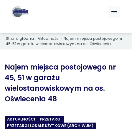
ZALOGUJ SIĘ
ZALOGUJ SIĘ
Strona główna
Aktualności
Najem miejsca postojowego nr
eBOK (czynsze)
eBOK (czynsze)
45, 51 w garażu wielostanowiskowym na os. Oświecenia...
Sprawdź opłaty i saldo
Sprawdź opłaty i saldo
Strefa dla Członków
Strefa dla Członków
Dokumenty dla zalogowanych
Dokumenty dla zalogowanych
Najem miejsca postojowego nr
45, 51 w garażu
Spółdzielnia
Spółdzielnia
wielostanowiskowym na os.
Oświecenia 48
O NAS
O NAS
›
›
Dane kontaktowe
Dane kontaktowe
AKTUALNOŚCI
PRZETARGI
›
›
Organy Spółdzielni
Organy Spółdzielni
PRZETARGI LOKALE UŻYTKOWE (ARCHIWUM)