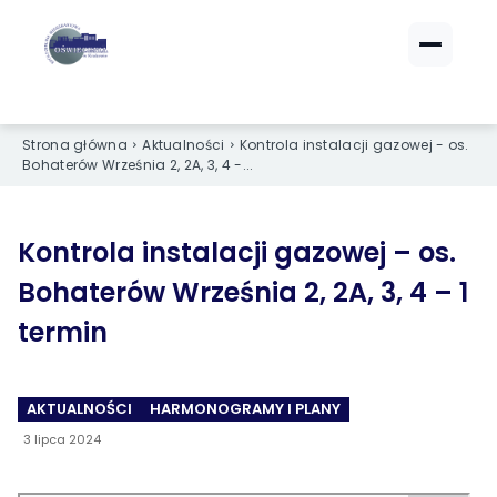
ZALOGUJ SIĘ
ZALOGUJ SIĘ
Strona główna
Aktualności
Kontrola instalacji gazowej - os.
eBOK (czynsze)
eBOK (czynsze)
Bohaterów Września 2, 2A, 3, 4 -...
Sprawdź opłaty i saldo
Sprawdź opłaty i saldo
Strefa dla Członków
Strefa dla Członków
Dokumenty dla zalogowanych
Dokumenty dla zalogowanych
Kontrola instalacji gazowej – os.
Bohaterów Września 2, 2A, 3, 4 – 1
Spółdzielnia
Spółdzielnia
termin
O NAS
O NAS
AKTUALNOŚCI
HARMONOGRAMY I PLANY
›
›
Dane kontaktowe
Dane kontaktowe
3 lipca 2024
›
›
Organy Spółdzielni
Organy Spółdzielni