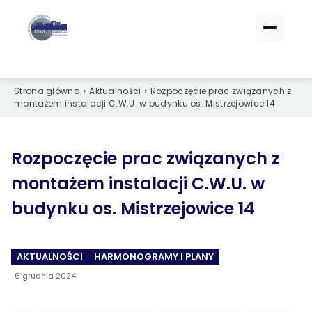
ZALOGUJ SIĘ
ZALOGUJ SIĘ
eBOK (czynsze)
eBOK (czynsze)
Strona główna
Aktualności
Rozpoczęcie prac związanych z
Sprawdź opłaty i saldo
Sprawdź opłaty i saldo
montażem instalacji C.W.U. w budynku os. Mistrzejowice 14
Strefa dla Członków
Strefa dla Członków
Dokumenty dla zalogowanych
Dokumenty dla zalogowanych
Rozpoczęcie prac związanych z
montażem instalacji C.W.U. w
Spółdzielnia
Spółdzielnia
budynku os. Mistrzejowice 14
O NAS
O NAS
›
›
Dane kontaktowe
Dane kontaktowe
AKTUALNOŚCI
HARMONOGRAMY I PLANY
›
›
6 grudnia 2024
Organy Spółdzielni
Organy Spółdzielni
›
›
Historia Spółdzielni
Historia Spółdzielni