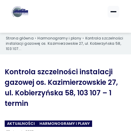
ZALOGUJ SIĘ
ZALOGUJ SIĘ
Strona główna
Harmonogramy i plany
Kontrola szczelności
eBOK (czynsze)
eBOK (czynsze)
instalacji gazowej os. Kazimierzowskie 27, ul. Kobierzyńska 58,
Sprawdź opłaty i saldo
Sprawdź opłaty i saldo
103 107...
Strefa dla Członków
Strefa dla Członków
Dokumenty dla zalogowanych
Dokumenty dla zalogowanych
Kontrola szczelności instalacji
gazowej os. Kazimierzowskie 27,
Spółdzielnia
Spółdzielnia
ul. Kobierzyńska 58, 103 107 – 1
O NAS
O NAS
termin
›
›
Dane kontaktowe
Dane kontaktowe
›
›
Organy Spółdzielni
Organy Spółdzielni
AKTUALNOŚCI
HARMONOGRAMY I PLANY