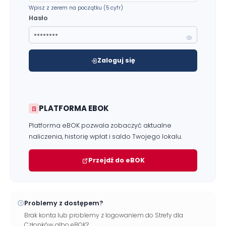
Wpisz z zerem na początku (5 cyfr)
Hasło
Zaloguj się
Zgłoś problem lub uwagę
Twoja opinia pomaga nam ulepszać serwis
PLATFORMA EBOK
Tu możesz zgłosić uwagi do strony internetowej lub
zaproponować ulepszenia.
Platforma eBOK pozwala zobaczyć aktualne
Awarie w blokach
zgłaszaj telefonicznie
.
naliczenia, historię wpłat i saldo Twojego lokalu.
Rodzaj zgłoszenia
Przejdź do eBOK
Opis
Problemy z dostępem?
Brak konta lub problemy z logowaniem do Strefy dla
Członków albo eBOK?