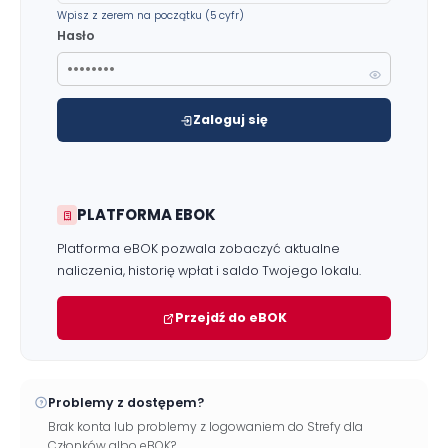
Wpisz z zerem na początku (5 cyfr)
Hasło
Zaloguj się
Zgłoś problem lub uwagę
Twoja opinia pomaga nam ulepszać serwis
PLATFORMA EBOK
Tu możesz zgłosić uwagi do strony internetowej lub
zaproponować ulepszenia.
Platforma eBOK pozwala zobaczyć aktualne
Awarie w blokach
zgłaszaj telefonicznie
.
naliczenia, historię wpłat i saldo Twojego lokalu.
Rodzaj zgłoszenia
Przejdź do eBOK
Opis
Problemy z dostępem?
Brak konta lub problemy z logowaniem do Strefy dla
Członków albo eBOK?