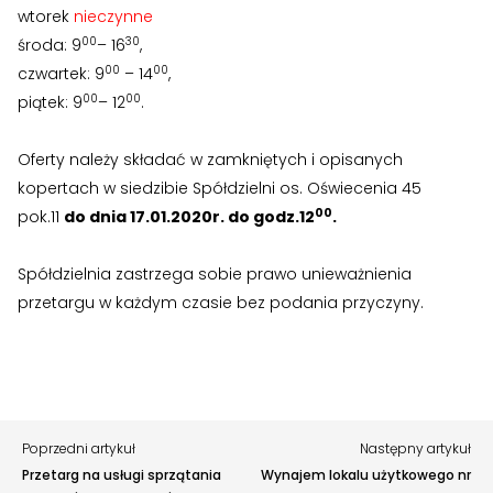
wtorek
nieczynne
›
›
00
30
środa: 9
– 16
,
RODO
RODO
00
00
czwartek: 9
– 14
,
00
00
piątek: 9
– 12
.
Nieruchomości
Nieruchomości
›
›
Dokumenty nieruchomości
Dokumenty nieruchomości
Oferty należy składać w zamkniętych i opisanych
Zgłoś problem lub uwagę
kopertach w siedzibie Spółdzielni os. Oświecenia 45
›
›
Harmonogramy i plany
Harmonogramy i plany
00
pok.11
do dnia 17.01.2020r. do godz.12
.
Twoja opinia pomaga nam ulepszać serwis
›
›
Plany remontowe
Plany remontowe
Spółdzielnia zastrzega sobie prawo unieważnienia
Tu możesz zgłosić uwagi do strony internetowej lub
zaproponować ulepszenia.
przetargu w każdym czasie bez podania przyczyny.
›
›
Administratorzy
Administratorzy
Awarie w blokach
zgłaszaj telefonicznie
.
Rodzaj zgłoszenia
›
›
Świadectwa energetyczne
Świadectwa energetyczne
RADY MIESZKAŃCÓW
RADY MIESZKAŃCÓW
Opis
›
›
Poprzedni artykuł
Następny artykuł
Wykaz Rad Mieszkańców
Wykaz Rad Mieszkańców
Przetarg na usługi sprzątania
Wynajem lokalu użytkowego nr