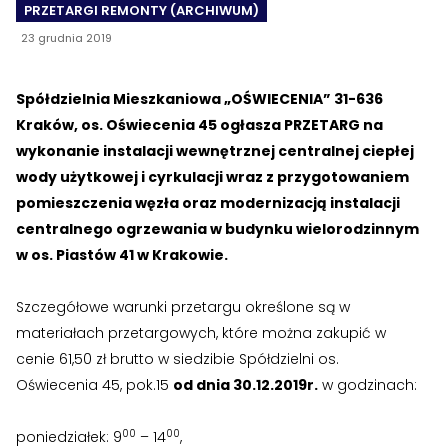
›
›
Historia Spółdzielni
Historia Spółdzielni
PRZETARGI REMONTY (ARCHIWUM)
23 grudnia 2019
›
›
Biuletyny informacyjne
Biuletyny informacyjne
Spółdzielnia Mieszkaniowa „OŚWIECENIA” 31-636
ZASOBY I PRAWO
ZASOBY I PRAWO
Kraków, os. Oświecenia 45 ogłasza PRZETARG na
›
›
Akty prawne
Akty prawne
wykonanie instalacji wewnętrznej centralnej ciepłej
wody użytkowej i cyrkulacji wraz z przygotowaniem
›
›
Mapy zasobów
Mapy zasobów
pomieszczenia węzła oraz modernizacją instalacji
centralnego ogrzewania w budynku wielorodzinnym
PRZETARGI
PRZETARGI
w os. Piastów 41 w Krakowie.
›
›
Przetargi dla oferentów
Przetargi dla oferentów
Szczegółowe warunki przetargu określone są w
›
›
Lokale i garaże
Lokale i garaże
materiałach przetargowych, które można zakupić w
cenie 61,50 zł brutto w siedzibie Spółdzielni os.
POZOSTAŁE
POZOSTAŁE
Oświecenia 45, pok.15
od dnia 30.12.2019r.
w godzinach:
›
›
Ogłoszenia o pracę
Ogłoszenia o pracę
00
00
poniedziałek: 9
– 14
,
›
›
Zgłoszenia wewnętrzne
Zgłoszenia wewnętrzne