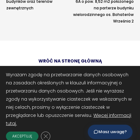
budynków oraz terenów
6A o pow. 8,52 m2 położonego
›
›
Jak założyć RMN
Jak założyć RMN
zewnętrznych
na parterze budynku
wielorodzinnego os. Bohaterów
›
›
Spotkania z Radą Nadzorczą
Spotkania z Radą Nadzorczą
Września 2
Dokumenty
Dokumenty
Adres e-mail
opcjonalnie
›
›
Druki do pobrania
Druki do pobrania
WRÓĆ NA STRONĘ GŁÓWNĄ
Załączniki
opcjonalnie
›
›
Regulaminy wewnętrzne
Regulaminy wewnętrzne
Zrób zrzut ekranu
Dodaj plik
Wyrażam zgodę na przetwarzanie danych osobowych
›
›
Uchwały i protokoły
Uchwały i protokoły
na zasadach określonych w klauzuli informacyjnej o
Możesz dodać zrzut ekranu lub inne pliki (png, jpg, pdf)
›
›
przetwarzaniu danych osobowych. Jeśli nie wyrażasz
Walne Zgromadzenie
Walne Zgromadzenie
zgody na wykorzystywanie ciasteczek we wskazanych w
© 2025 Spółdzielnia Mieszkaniowa „Oświecenia” w Krakowie | os.
›
›
Lustracje
Lustracje
niej celach, prosimy o wyłączenie ciasteczek w
Oświecenia 45, 31-636 Kraków | tel.: 12 647-07-08 | e-mail:
przeglądarce lub opuszczenie serwisu.
Więcej informacji
sekretariat@oswiecenia.pl | www.oswiecenia.pl
›
›
Ilość zgłoszonych lokatorów
Ilość zgłoszonych lokatorów
tutaj.
Masz uwagę?
Zamknij panel powiadomień o ciasteczk
›
›
Przewodnik mieszkańca
Przewodnik mieszkańca
AKCEPTUJĘ