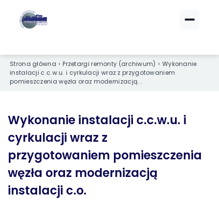
ZALOGUJ SIĘ
ZALOGUJ SIĘ
eBOK (czynsze)
eBOK (czynsze)
Strona główna
Przetargi remonty (archiwum)
Wykonanie
Sprawdź opłaty i saldo
Sprawdź opłaty i saldo
instalacji c.c.w.u. i cyrkulacji wraz z przygotowaniem
pomieszczenia węzła oraz modernizacją...
Strefa dla Członków
Strefa dla Członków
Dokumenty dla zalogowanych
Dokumenty dla zalogowanych
Wykonanie instalacji c.c.w.u. i
Spółdzielnia
Spółdzielnia
cyrkulacji wraz z
przygotowaniem pomieszczenia
O NAS
O NAS
węzła oraz modernizacją
›
›
Dane kontaktowe
Dane kontaktowe
instalacji c.o.
›
›
Organy Spółdzielni
Organy Spółdzielni