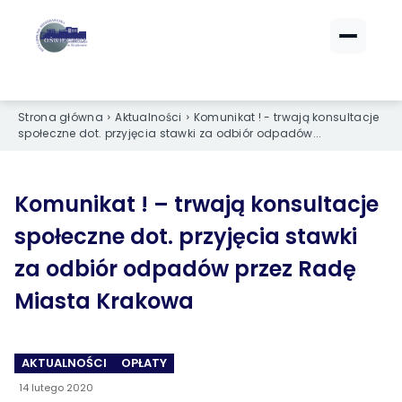
ZALOGUJ SIĘ
ZALOGUJ SIĘ
eBOK (czynsze)
eBOK (czynsze)
Strona główna
Aktualności
Komunikat ! - trwają konsultacje
Sprawdź opłaty i saldo
Sprawdź opłaty i saldo
społeczne dot. przyjęcia stawki za odbiór odpadów...
Strefa dla Członków
Strefa dla Członków
Dokumenty dla zalogowanych
Dokumenty dla zalogowanych
Komunikat ! – trwają konsultacje
społeczne dot. przyjęcia stawki
Spółdzielnia
Spółdzielnia
za odbiór odpadów przez Radę
O NAS
O NAS
Miasta Krakowa
›
›
Dane kontaktowe
Dane kontaktowe
›
›
Organy Spółdzielni
Organy Spółdzielni
AKTUALNOŚCI
OPŁATY
14 lutego 2020
›
›
Historia Spółdzielni
Historia Spółdzielni