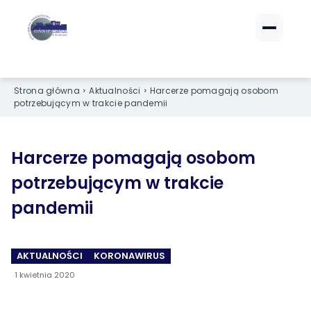
ZALOGUJ SIĘ
ZALOGUJ SIĘ
eBOK (czynsze)
eBOK (czynsze)
Strona główna
Aktualności
Harcerze pomagają osobom
Sprawdź opłaty i saldo
Sprawdź opłaty i saldo
potrzebującym w trakcie pandemii
Strefa dla Członków
Strefa dla Członków
Dokumenty dla zalogowanych
Dokumenty dla zalogowanych
Harcerze pomagają osobom
potrzebującym w trakcie
Spółdzielnia
Spółdzielnia
pandemii
O NAS
O NAS
›
›
Dane kontaktowe
Dane kontaktowe
AKTUALNOŚCI
KORONAWIRUS
1 kwietnia 2020
›
›
Organy Spółdzielni
Organy Spółdzielni
›
›
Historia Spółdzielni
Historia Spółdzielni