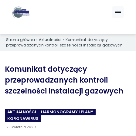
ZALOGUJ SIĘ
ZALOGUJ SIĘ
Strona główna
Aktualności
Komunikat dotyczący
eBOK (czynsze)
eBOK (czynsze)
przeprowadzanych kontroli szczelności instalacji gazowych
Sprawdź opłaty i saldo
Sprawdź opłaty i saldo
Strefa dla Członków
Strefa dla Członków
Dokumenty dla zalogowanych
Dokumenty dla zalogowanych
Komunikat dotyczący
przeprowadzanych kontroli
Spółdzielnia
Spółdzielnia
szczelności instalacji gazowych
O NAS
O NAS
AKTUALNOŚCI
HARMONOGRAMY I PLANY
›
›
Dane kontaktowe
Dane kontaktowe
KORONAWIRUS
›
›
Organy Spółdzielni
Organy Spółdzielni
29 kwietnia 2020