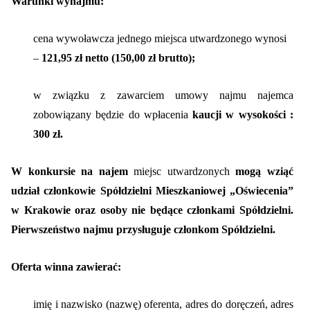
Warunki wynajmu:
›
›
Jak założyć RMN
Jak założyć RMN
cena wywoławcza jednego miejsca utwardzonego wynosi
›
›
Spotkania z Radą Nadzorczą
Spotkania z Radą Nadzorczą
–
121,95 zł netto (150,00 zł brutto);
Dokumenty
Dokumenty
w związku z zawarciem umowy najmu najemca
›
›
zobowiązany będzie do wpłacenia
kaucji w wysokości :
Druki do pobrania
Druki do pobrania
300 zł.
›
›
Regulaminy wewnętrzne
Regulaminy wewnętrzne
W konkursie na najem
miejsc utwardzonych
mogą wziąć
›
›
Uchwały i protokoły
Uchwały i protokoły
udział członkowie Spółdzielni Mieszkaniowej „Oświecenia”
›
›
w Krakowie oraz osoby nie będące członkami Spółdzielni
.
Walne Zgromadzenie
Walne Zgromadzenie
Pierwszeństwo najmu przysługuje członkom Spółdzielni.
›
›
Lustracje
Lustracje
Oferta winna zawierać:
›
›
Ilość zgłoszonych lokatorów
Ilość zgłoszonych lokatorów
imię i nazwisko (nazwę) oferenta, adres do doręczeń
, adres
›
›
Przewodnik mieszkańca
Przewodnik mieszkańca