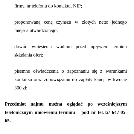
firmy, nr telefonu do kontaktu, NIP;
›
›
Kontakt
Kontakt
proponowaną
cenę czynszu w złotych netto jednego
miejsca utwardzonego;
RADA NADZORCZA
RADA NADZORCZA
›
›
Materiały dla Rady Nadzorczej
Materiały dla Rady Nadzorczej
dowód wniesienia wadium przed upływem terminu
składania ofert;
›
›
Poczta e-mail
Poczta e-mail
pisemne oświadczenia o zapoznaniu się z warunkami
RADA MIESZKAŃCÓW NIERUCHOMOŚCI
RADA MIESZKAŃCÓW NIERUCHOMOŚCI
konkursu oraz zobowiązaniu do zapłaty kaucji w kwocie
›
›
Materiały dla Rad Mieszkańców
Materiały dla Rad Mieszkańców
300 zł;
›
›
Poczta e-mail
Poczta e-mail
Przedmiot najmu można oglądać po wcześniejszym
telefonicznym umówieniu terminu – pod nr tel.12/ 647-05-
DOSTĘP WEWNĘTRZNY
DOSTĘP WEWNĘTRZNY
65.
›
›
Strefa Pracowników
Strefa Pracowników