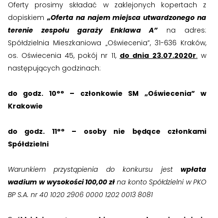
Oferty prosimy składać w zaklejonych kopertach z
dopiskiem
„Oferta na najem miejsca utwardzonego na
terenie zespołu garaży Enklawa A”
na adres:
Spółdzielnia Mieszkaniowa „Oświecenia”, 31-636 Kraków,
os. Oświecenia 45, pokój nr 11,
do dnia
23.07.
2020r
.
w
następujących godzinach:
do godz. 10°° – członkowie SM „Oświecenia” w
Krakowie
do godz. 11°° – osoby nie będące członkami
Spółdzielni
Warunkiem przystąpienia do konkursu jest
wpłata
Zgłoś problem lub uwagę
wadium
w wysokości 100,00 zł
na konto Spółdzielni w PKO
Twoja opinia pomaga nam ulepszać serwis
BP S.A. nr 40 1020 2906 0000 1202 0013 8081
Tu możesz zgłosić uwagi do strony internetowej lub