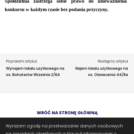
Spółdzielnia zastrzega sobie prawo do unieważnienia
zaproponować ulepszenia.
Awarie w blokach
zgłaszaj telefonicznie
.
konkursu w każdym czasie bez podania przyczyny.
Rodzaj zgłoszenia
Opis
Poprzedni artykuł
Następny artykuł
Wynajem lokalu użytkowego na
Najem lokalu użytkowego na
os. Bohaterów Września 2/6A
os. Oświecenia 44/8a
Adres e-mail
opcjonalnie
WRÓĆ NA STRONĘ GŁÓWNĄ
Załączniki
opcjonalnie
Zrób zrzut ekranu
Dodaj plik
Wyrażam zgodę na przetwarzanie danych osobowych
na zasadach określonych w klauzuli informacyjnej o