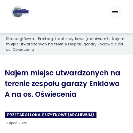
ZALOGUJ SIĘ
ZALOGUJ SIĘ
Strona główna
Przetargi lokale użytkowe (archiwum)
Najem
eBOK (czynsze)
eBOK (czynsze)
miejsc utwardzonych na terenie zespołu garaży Enklawa A na
Sprawdź opłaty i saldo
Sprawdź opłaty i saldo
os. Oświecenia
Strefa dla Członków
Strefa dla Członków
Dokumenty dla zalogowanych
Dokumenty dla zalogowanych
Najem miejsc utwardzonych na
terenie zespołu garaży Enklawa
Spółdzielnia
Spółdzielnia
A na os. Oświecenia
O NAS
O NAS
›
›
Dane kontaktowe
Dane kontaktowe
PRZETARGI LOKALE UŻYTKOWE (ARCHIWUM)
3 lipca 2020
›
›
Organy Spółdzielni
Organy Spółdzielni