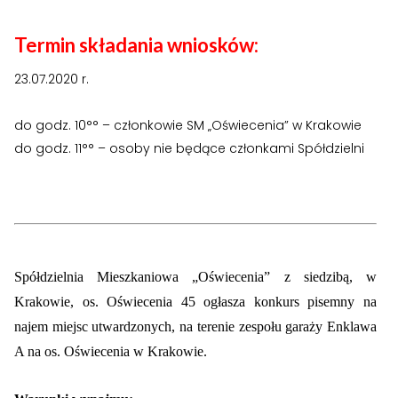
›
›
Zgłoszenia wewnętrzne
Zgłoszenia wewnętrzne
Termin składania wniosków:
›
›
RODO
RODO
23.07.2020 r.
Nieruchomości
Nieruchomości
do godz. 10°° – członkowie SM „Oświecenia” w Krakowie
›
›
Dokumenty nieruchomości
Dokumenty nieruchomości
do godz. 11°° – osoby nie będące członkami Spółdzielni
›
›
Harmonogramy i plany
Harmonogramy i plany
›
›
Plany remontowe
Plany remontowe
›
›
Administratorzy
Administratorzy
Spółdzielnia Mieszkaniowa „Oświecenia” z siedzibą, w
›
›
Świadectwa energetyczne
Świadectwa energetyczne
Krakowie, os. Oświecenia 45 ogłasza
konkurs
pisemny na
najem
miejsc utwardzonych
, na terenie zespołu garaży Enklawa
RADY MIESZKAŃCÓW
RADY MIESZKAŃCÓW
A na os. Oświecenia w Krakowie.
›
›
Wykaz Rad Mieszkańców
Wykaz Rad Mieszkańców