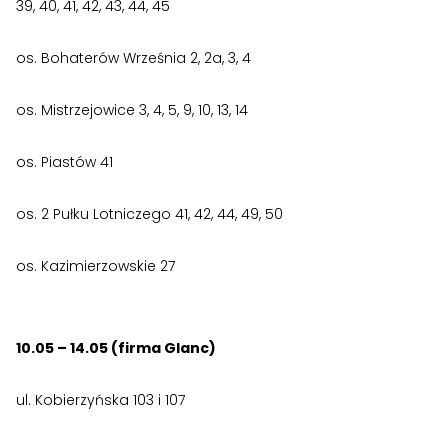
›
›
39, 40, 41, 42, 43, 44, 45
Zgłoszenia wewnętrzne
Zgłoszenia wewnętrzne
›
›
RODO
RODO
os. Bohaterów Września 2, 2a, 3, 4
Nieruchomości
Nieruchomości
os. Mistrzejowice 3, 4, 5, 9, 10, 13, 14
›
›
Dokumenty nieruchomości
Dokumenty nieruchomości
os. Piastów 41
›
›
Harmonogramy i plany
Harmonogramy i plany
os. 2 Pułku Lotniczego 41, 42, 44, 49, 50
›
›
Plany remontowe
Plany remontowe
os. Kazimierzowskie 27
›
›
Administratorzy
Administratorzy
›
›
Świadectwa energetyczne
Świadectwa energetyczne
10.05 – 14.05 (firma Glanc)
RADY MIESZKAŃCÓW
RADY MIESZKAŃCÓW
ul. Kobierzyńska 103 i 107
›
›
Wykaz Rad Mieszkańców
Wykaz Rad Mieszkańców