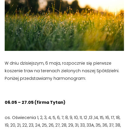
›
›
Historia Spółdzielni
Historia Spółdzielni
›
›
Biuletyny informacyjne
Biuletyny informacyjne
ZASOBY I PRAWO
ZASOBY I PRAWO
›
›
Akty prawne
Akty prawne
›
›
Mapy zasobów
Mapy zasobów
W dniu dzisiejszym, 6 maja, rozpocznie się pierwsze
koszenie traw na terenach zielonych naszej Spółdzielni.
PRZETARGI
PRZETARGI
Poniżej przedstawiamy harmonogram:
›
›
Przetargi dla oferentów
Przetargi dla oferentów
›
›
Lokale i garaże
Lokale i garaże
06.05 – 27.05 (firma Tytan)
POZOSTAŁE
POZOSTAŁE
os. Oświecenia 1, 2, 3, 4, 5, 6, 7, 8, 9, 10, 11, 12 ,13 ,14, 15, 16, 17, 18,
›
›
Ogłoszenia o pracę
Ogłoszenia o pracę
19, 20, 21, 22, 23, 24, 25, 26, 27, 28, 29, 31, 33, 33A, 35, 36, 37, 38,