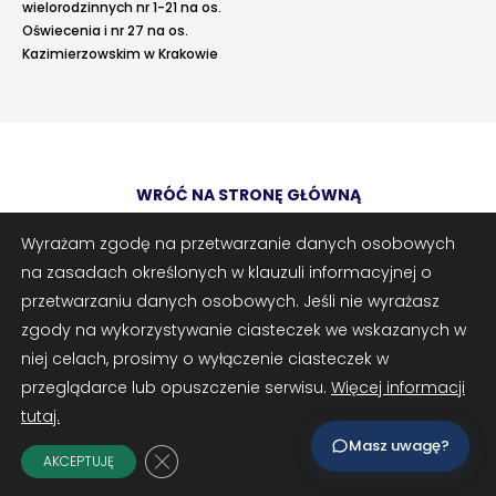
wielorodzinnych nr 1-21 na os.
Oświecenia i nr 27 na os.
Kazimierzowskim w Krakowie
›
›
Kontakt
Kontakt
RADA NADZORCZA
RADA NADZORCZA
Adres e-mail
opcjonalnie
›
›
Materiały dla Rady Nadzorczej
Materiały dla Rady Nadzorczej
WRÓĆ NA STRONĘ GŁÓWNĄ
Załączniki
opcjonalnie
›
›
Poczta e-mail
Poczta e-mail
Zrób zrzut ekranu
Dodaj plik
Wyrażam zgodę na przetwarzanie danych osobowych
na zasadach określonych w klauzuli informacyjnej o
RADA MIESZKAŃCÓW NIERUCHOMOŚCI
RADA MIESZKAŃCÓW NIERUCHOMOŚCI
Możesz dodać zrzut ekranu lub inne pliki (png, jpg, pdf)
przetwarzaniu danych osobowych. Jeśli nie wyrażasz
›
›
Materiały dla Rad Mieszkańców
Materiały dla Rad Mieszkańców
zgody na wykorzystywanie ciasteczek we wskazanych w
© 2025 Spółdzielnia Mieszkaniowa „Oświecenia” w Krakowie | os.
niej celach, prosimy o wyłączenie ciasteczek w
›
›
Poczta e-mail
Poczta e-mail
Oświecenia 45, 31-636 Kraków | tel.: 12 647-07-08 | e-mail:
przeglądarce lub opuszczenie serwisu.
Więcej informacji
sekretariat@oswiecenia.pl | www.oswiecenia.pl
tutaj.
DOSTĘP WEWNĘTRZNY
DOSTĘP WEWNĘTRZNY
Masz uwagę?
Zamknij panel powiadomień o ciasteczk
AKCEPTUJĘ
›
›
Strefa Pracowników
Strefa Pracowników