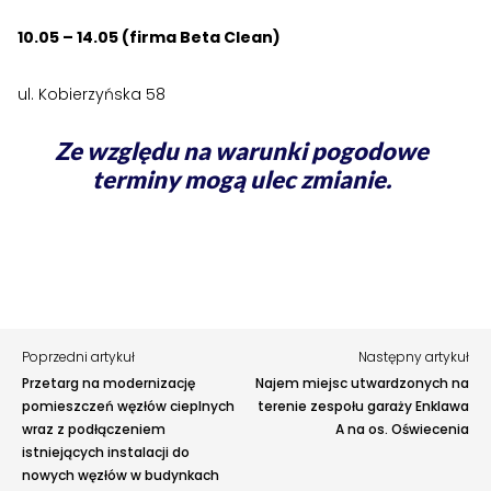
›
›
Jak założyć RMN
Jak założyć RMN
10.05 – 14.05 (firma Beta Clean)
›
›
Spotkania z Radą Nadzorczą
Spotkania z Radą Nadzorczą
ul. Kobierzyńska 58
Dokumenty
Dokumenty
Ze względu na warunki pogodowe
Zgłoś problem lub uwagę
terminy mogą ulec zmianie.
›
›
Druki do pobrania
Druki do pobrania
Twoja opinia pomaga nam ulepszać serwis
›
›
Regulaminy wewnętrzne
Regulaminy wewnętrzne
Tu możesz zgłosić uwagi do strony internetowej lub
zaproponować ulepszenia.
›
›
Uchwały i protokoły
Uchwały i protokoły
Awarie w blokach
zgłaszaj telefonicznie
.
Rodzaj zgłoszenia
›
›
Walne Zgromadzenie
Walne Zgromadzenie
Poprzedni artykuł
Następny artykuł
›
›
Lustracje
Lustracje
Przetarg na modernizację
Najem miejsc utwardzonych na
Opis
pomieszczeń węzłów cieplnych
terenie zespołu garaży Enklawa
›
›
wraz z podłączeniem
A na os. Oświecenia
Ilość zgłoszonych lokatorów
Ilość zgłoszonych lokatorów
istniejących instalacji do
nowych węzłów w budynkach
›
›
Przewodnik mieszkańca
Przewodnik mieszkańca