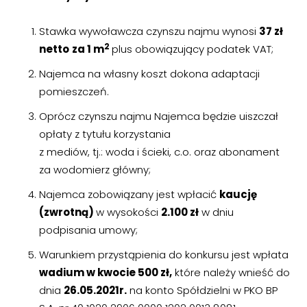
›
›
Zgłoszenia wewnętrzne
Zgłoszenia wewnętrzne
Stawka wywoławcza czynszu najmu wynosi
37
zł
›
›
RODO
RODO
2
netto
za 1 m
plus obowiązujący podatek VAT;
Nieruchomości
Nieruchomości
Najemca na własny koszt dokona adaptacji
pomieszczeń.
›
›
Dokumenty nieruchomości
Dokumenty nieruchomości
Oprócz czynszu najmu Najemca będzie uiszczał
opłaty z tytułu korzystania
›
›
Harmonogramy i plany
Harmonogramy i plany
z mediów, tj.: woda i ścieki, c.o. oraz abonament
›
›
za wodomierz główny;
Plany remontowe
Plany remontowe
Najemca zobowiązany jest wpłacić
kaucję
›
›
Administratorzy
Administratorzy
(zwrotną)
w wysokości
2.100 zł
w dniu
podpisania umowy;
›
›
Świadectwa energetyczne
Świadectwa energetyczne
Warunkiem przystąpienia do konkursu jest wpłata
RADY MIESZKAŃCÓW
RADY MIESZKAŃCÓW
wadium w kwocie
500 zł,
które należy wnieść do
›
›
dnia
26.05.2021r.
na konto Spółdzielni w PKO BP
Wykaz Rad Mieszkańców
Wykaz Rad Mieszkańców