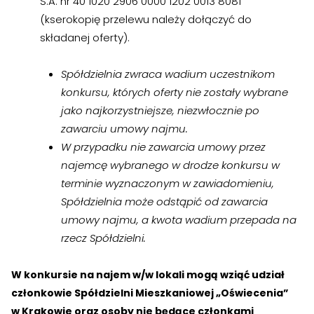
S.A. nr 40 1020 2906 0000 1202 0013 8081
›
›
Jak założyć RMN
Jak założyć RMN
(kserokopię przelewu należy dołączyć do
składanej oferty).
›
›
Spotkania z Radą Nadzorczą
Spotkania z Radą Nadzorczą
Spółdzielnia zwraca wadium uczestnikom
Dokumenty
Dokumenty
konkursu, których oferty nie zostały wybrane
jako najkorzystniejsze, niezwłocznie po
›
›
Druki do pobrania
Druki do pobrania
zawarciu umowy najmu.
W przypadku nie zawarcia umowy przez
›
›
Regulaminy wewnętrzne
Regulaminy wewnętrzne
najemcę wybranego w drodze konkursu w
›
›
Uchwały i protokoły
Uchwały i protokoły
terminie wyznaczonym w zawiadomieniu,
Spółdzielnia może odstąpić od zawarcia
›
›
Walne Zgromadzenie
Walne Zgromadzenie
umowy najmu, a kwota wadium przepada na
rzecz Spółdzielni.
›
›
Lustracje
Lustracje
W konkursie na najem w/w lokali mogą wziąć udział
›
›
Ilość zgłoszonych lokatorów
Ilość zgłoszonych lokatorów
członkowie Spółdzielni Mieszkaniowej „Oświecenia”
w Krakowie oraz osoby nie będące członkami
›
›
Przewodnik mieszkańca
Przewodnik mieszkańca