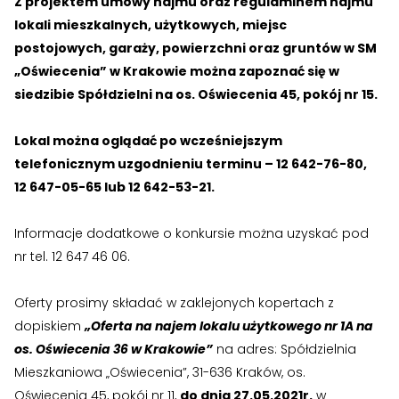
Z projektem umowy najmu oraz regulaminem najmu
lokali mieszkalnych, użytkowych, miejsc
postojowych, garaży, powierzchni oraz gruntów w SM
„Oświecenia” w Krakowie można zapoznać się w
siedzibie Spółdzielni na os. Oświecenia 45, pokój nr 15.
Lokal można oglądać po wcześniejszym
telefonicznym uzgodnieniu terminu – 12 642-76-80,
12 647-05-65 lub 12 642-53-21.
Informacje dodatkowe o konkursie można uzyskać pod
nr tel. 12 647 46 06.
Oferty prosimy składać w zaklejonych kopertach z
dopiskiem
„Oferta na najem lokalu użytkowego nr 1A na
os. Oświecenia 36 w Krakowie”
na adres: Spółdzielnia
Mieszkaniowa „Oświecenia”, 31-636 Kraków, os.
Oświecenia 45, pokój nr 11,
do dnia 27.05.2021r.
w