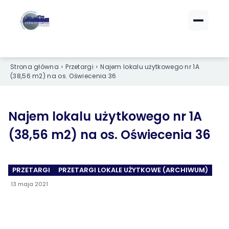
ZALOGUJ SIĘ
ZALOGUJ SIĘ
Strona główna
Przetargi
Najem lokalu użytkowego nr 1A
eBOK (czynsze)
eBOK (czynsze)
(38,56 m2) na os. Oświecenia 36
Sprawdź opłaty i saldo
Sprawdź opłaty i saldo
Strefa dla Członków
Strefa dla Członków
Dokumenty dla zalogowanych
Dokumenty dla zalogowanych
Najem lokalu użytkowego nr 1A
(38,56 m2) na os. Oświecenia 36
Spółdzielnia
Spółdzielnia
PRZETARGI
PRZETARGI LOKALE UŻYTKOWE (ARCHIWUM)
O NAS
O NAS
13 maja 2021
›
›
Dane kontaktowe
Dane kontaktowe
›
›
Organy Spółdzielni
Organy Spółdzielni