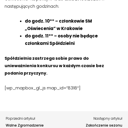
następujących godzinach:
do godz. 10°° – członkowie SM
„Oświecenia” w Krakowie
Zgłoś problem lub uwagę
do godz. 11°° – osoby nie będące
Twoja opinia pomaga nam ulepszać serwis
członkami Spółdzielni
Tu możesz zgłosić uwagi do strony internetowej lub
Spółdzielnia zastrzega sobie prawo do
zaproponować ulepszenia.
unieważnienia konkursu w każdym czasie bez
Awarie w blokach
zgłaszaj telefonicznie
.
podania przyczyny.
Rodzaj zgłoszenia
[wp_mapbox_gl_js map_id=”8318″]
Opis
Poprzedni artykuł
Następny artykuł
Walne Zgromadzenie
Zakończenie sezonu