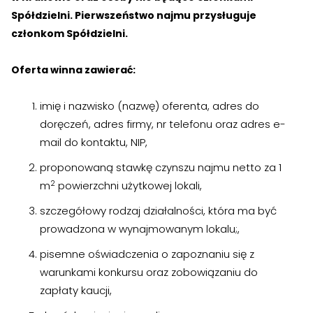
Spółdzielni. Pierwszeństwo najmu przysługuje
członkom Spółdzielni.
›
›
Kontakt
Kontakt
Oferta winna zawierać:
RADA NADZORCZA
RADA NADZORCZA
›
›
Materiały dla Rady Nadzorczej
Materiały dla Rady Nadzorczej
imię i nazwisko (nazwę) oferenta, adres do
doręczeń, adres firmy, nr telefonu oraz adres e-
›
›
Poczta e-mail
Poczta e-mail
mail do kontaktu, NIP,
proponowaną stawkę czynszu najmu netto za 1
RADA MIESZKAŃCÓW NIERUCHOMOŚCI
RADA MIESZKAŃCÓW NIERUCHOMOŚCI
2
m
powierzchni użytkowej lokali,
›
›
Materiały dla Rad Mieszkańców
Materiały dla Rad Mieszkańców
szczegółowy rodzaj działalności, która ma być
prowadzona w wynajmowanym lokalu;,
›
›
Poczta e-mail
Poczta e-mail
pisemne oświadczenia o zapoznaniu się z
DOSTĘP WEWNĘTRZNY
DOSTĘP WEWNĘTRZNY
warunkami konkursu oraz zobowiązaniu do
zapłaty kaucji,
›
›
Strefa Pracowników
Strefa Pracowników