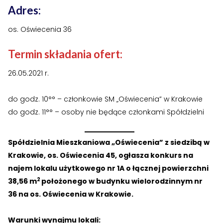
›
›
Adres:
Historia Spółdzielni
Historia Spółdzielni
os. Oświecenia 36
›
›
Biuletyny informacyjne
Biuletyny informacyjne
Termin składania ofert:
ZASOBY I PRAWO
ZASOBY I PRAWO
›
›
26.05.2021 r.
Akty prawne
Akty prawne
›
›
Mapy zasobów
Mapy zasobów
do godz. 10°° – członkowie SM „Oświecenia” w Krakowie
do godz. 11°° – osoby nie będące członkami Spółdzielni
PRZETARGI
PRZETARGI
›
›
Przetargi dla oferentów
Przetargi dla oferentów
Spółdzielnia Mieszkaniowa „Oświecenia” z siedzibą w
Krakowie, os. Oświecenia 45, ogłasza konkurs na
›
›
Lokale i garaże
Lokale i garaże
najem lokalu użytkowego nr 1A o łącznej powierzchni
2
38,56 m
położonego w budynku wielorodzinnym nr
POZOSTAŁE
POZOSTAŁE
36 na os. Oświecenia w Krakowie.
›
›
Ogłoszenia o pracę
Ogłoszenia o pracę
Warunki wynajmu lokali: