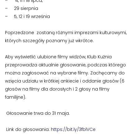
– 4, 11 i 18 lipca,
– 29 sierpnia
›
›
RODO
RODO
– 5, 12 i 19 września
Nieruchomości
Nieruchomości
Poprzedzone zostaną różnymi imprezami kulturowymi,
których szczegóły poznamy już wkrótce.
›
›
Dokumenty nieruchomości
Dokumenty nieruchomości
Aby wyświetlić ulubione filmy widzów, Klub Kuźnia
›
›
Harmonogramy i plany
Harmonogramy i plany
przeprowadza aktualnie głosowanie, podczas którego
można zagłosować na wybrane filmy. Zachęcamy do
›
›
Plany remontowe
Plany remontowe
wzięcia udziału w krótkiej ankiecie i oddanie głosów (6
›
›
Administratorzy
Administratorzy
głosów na filmy dla dorosłych i 2 głosy na filmy
familijne).
›
›
Świadectwa energetyczne
Świadectwa energetyczne
Głosowanie trwa do 31 maja.
Zgłoś problem lub uwagę
RADY MIESZKAŃCÓW
RADY MIESZKAŃCÓW
Twoja opinia pomaga nam ulepszać serwis
›
›
Wykaz Rad Mieszkańców
Wykaz Rad Mieszkańców
Link do głosowania:
https://bit.ly/3fblVCe