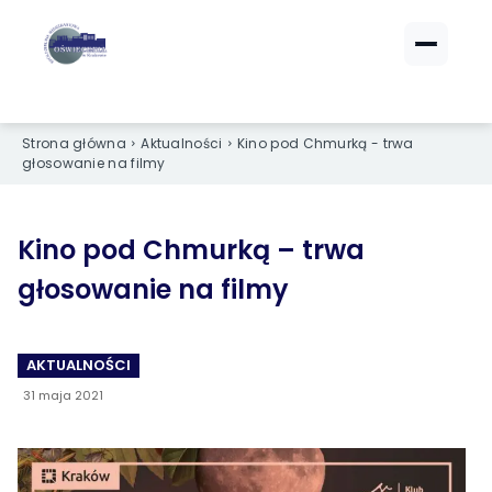
ZALOGUJ SIĘ
ZALOGUJ SIĘ
eBOK (czynsze)
eBOK (czynsze)
Strona główna
Aktualności
Kino pod Chmurką - trwa
Sprawdź opłaty i saldo
Sprawdź opłaty i saldo
głosowanie na filmy
Strefa dla Członków
Strefa dla Członków
Dokumenty dla zalogowanych
Dokumenty dla zalogowanych
Kino pod Chmurką – trwa
głosowanie na filmy
Spółdzielnia
Spółdzielnia
O NAS
O NAS
AKTUALNOŚCI
31 maja 2021
›
›
Dane kontaktowe
Dane kontaktowe
›
›
Organy Spółdzielni
Organy Spółdzielni