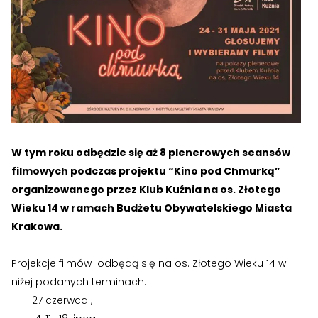
›
›
Historia Spółdzielni
Historia Spółdzielni
›
›
Biuletyny informacyjne
Biuletyny informacyjne
ZASOBY I PRAWO
ZASOBY I PRAWO
›
›
Akty prawne
Akty prawne
›
›
Mapy zasobów
Mapy zasobów
W tym roku odbędzie się aż 8 plenerowych seansów
PRZETARGI
PRZETARGI
filmowych podczas projektu “Kino pod Chmurką”
organizowanego przez Klub Kuźnia na os. Złotego
›
›
Przetargi dla oferentów
Przetargi dla oferentów
Wieku 14 w ramach Budżetu Obywatelskiego Miasta
›
›
Lokale i garaże
Lokale i garaże
Krakowa.
POZOSTAŁE
POZOSTAŁE
Projekcje filmów odbędą się na os. Złotego Wieku 14 w
niżej podanych terminach:
›
›
Ogłoszenia o pracę
Ogłoszenia o pracę
– 27 czerwca ,
›
›
Zgłoszenia wewnętrzne
Zgłoszenia wewnętrzne