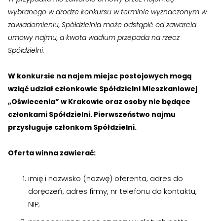
›
›
Jak założyć RMN
Jak założyć RMN
wybranego w drodze konkursu w terminie wyznaczonym w
zawiadomieniu, Spółdzielnia może odstąpić od zawarcia
›
›
Spotkania z Radą Nadzorczą
Spotkania z Radą Nadzorczą
umowy najmu, a kwota wadium przepada na rzecz
Spółdzielni.
Dokumenty
Dokumenty
W konkursie na najem miejsc postojowych mogą
›
›
Druki do pobrania
Druki do pobrania
wziąć udział członkowie Spółdzielni Mieszkaniowej
„Oświecenia” w Krakowie oraz osoby nie będące
›
›
Regulaminy wewnętrzne
Regulaminy wewnętrzne
członkami Spółdzielni. Pierwszeństwo najmu
›
›
przysługuje członkom Spółdzielni.
Uchwały i protokoły
Uchwały i protokoły
›
›
Walne Zgromadzenie
Walne Zgromadzenie
Oferta winna zawierać:
›
›
Lustracje
Lustracje
imię i nazwisko (nazwę) oferenta, adres do
doręczeń, adres firmy, nr telefonu do kontaktu,
›
›
Ilość zgłoszonych lokatorów
Ilość zgłoszonych lokatorów
NIP;
›
›
Przewodnik mieszkańca
Przewodnik mieszkańca