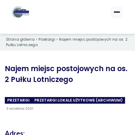
ZALOGUJ SIĘ
ZALOGUJ SIĘ
Strona główna
Przetargi
Najem miejsc postojowych na os. 2
eBOK (czynsze)
eBOK (czynsze)
Pułku Lotniczego
Sprawdź opłaty i saldo
Sprawdź opłaty i saldo
Strefa dla Członków
Strefa dla Członków
Dokumenty dla zalogowanych
Dokumenty dla zalogowanych
Najem miejsc postojowych na os.
2 Pułku Lotniczego
Spółdzielnia
Spółdzielnia
PRZETARGI
PRZETARGI LOKALE UŻYTKOWE (ARCHIWUM)
O NAS
O NAS
3 września 2021
›
›
Dane kontaktowe
Dane kontaktowe
›
›
Organy Spółdzielni
Organy Spółdzielni
Adres: