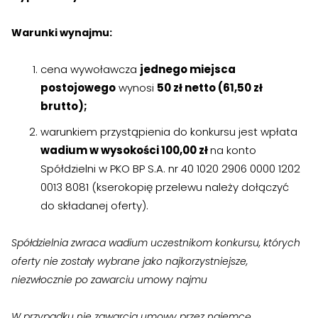
›
›
Zgłoszenia wewnętrzne
Zgłoszenia wewnętrzne
Warunki wynajmu:
›
›
RODO
RODO
cena wywoławcza
jednego miejsca
Nieruchomości
Nieruchomości
postojowego
wynosi
50 zł netto (61,50 zł
brutto);
›
›
Dokumenty nieruchomości
Dokumenty nieruchomości
warunkiem przystąpienia do konkursu jest wpłata
›
›
Harmonogramy i plany
Harmonogramy i plany
wadium w wysokości 100,00 zł
na konto
Spółdzielni w PKO BP S.A. nr 40 1020 2906 0000 1202
›
›
Plany remontowe
Plany remontowe
0013 8081 (kserokopię przelewu należy dołączyć
do składanej oferty).
›
›
Administratorzy
Administratorzy
›
›
Świadectwa energetyczne
Świadectwa energetyczne
Spółdzielnia zwraca wadium uczestnikom konkursu, których
oferty nie zostały wybrane jako najkorzystniejsze,
RADY MIESZKAŃCÓW
RADY MIESZKAŃCÓW
niezwłocznie po zawarciu umowy najmu
›
›
Wykaz Rad Mieszkańców
Wykaz Rad Mieszkańców
W przypadku nie zawarcia umowy przez najemcę