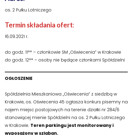
›
›
Historia Spółdzielni
Historia Spółdzielni
os. 2 Pułku Lotniczego
›
›
Biuletyny informacyjne
Biuletyny informacyjne
Termin składania ofert:
ZASOBY I PRAWO
ZASOBY I PRAWO
16.09.2021 r.
›
›
Akty prawne
Akty prawne
do godz. 11°° – członkowie SM „Oświecenia” w Krakowie
›
›
Mapy zasobów
Mapy zasobów
do godz. 12°° – osoby nie będące członkami Spółdzielni
PRZETARGI
PRZETARGI
OGŁOSZENIE
›
›
Przetargi dla oferentów
Przetargi dla oferentów
Spółdzielnia Mieszkaniowa „Oświecenia” z siedzibą w
›
›
Lokale i garaże
Lokale i garaże
Krakowie, os. Oświecenia 45 ogłasza konkurs pisemny na
najem miejsc postojowych na terenie działki nr 284/6
POZOSTAŁE
POZOSTAŁE
stanowiącej mienie Spółdzielni na os. 2 Pułku Lotniczego
›
›
Ogłoszenia o pracę
Ogłoszenia o pracę
w Krakowie.
Teren parkingu jest monitorowany i
wyposażony w szlaban.