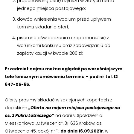
proponowaną cenę czynszu w złotych netto
jednego miejsca postojowego;
›
›
Kontakt
Kontakt
dowód wniesienia wadium przed upływem
terminu składania ofert;
RADA NADZORCZA
RADA NADZORCZA
pisemne oświadczenia o zapoznaniu się z
›
›
Materiały dla Rady Nadzorczej
Materiały dla Rady Nadzorczej
warunkami konkursu oraz zobowiązaniu do
zapłaty kaucji w kwocie 200 zł;
›
›
Poczta e-mail
Poczta e-mail
Przedmiot najmu można oglądać po wcześniejszym
RADA MIESZKAŃCÓW NIERUCHOMOŚCI
RADA MIESZKAŃCÓW NIERUCHOMOŚCI
telefonicznym umówieniu terminu – pod nr tel. 12
647-05-65.
›
›
Materiały dla Rad Mieszkańców
Materiały dla Rad Mieszkańców
›
›
Poczta e-mail
Poczta e-mail
Oferty prosimy składać w zaklejonych kopertach z
dopiskiem
„Oferta na najem miejsca postojowego na
os. 2 Pułku Lotniczego”
na adres: Spółdzielnia
DOSTĘP WEWNĘTRZNY
DOSTĘP WEWNĘTRZNY
Mieszkaniowa „Oświecenia”, 31-636 Kraków, os.
›
›
Strefa Pracowników
Strefa Pracowników
Oświecenia 45, pokój nr 11,
do dnia
16.09.2021r
. w