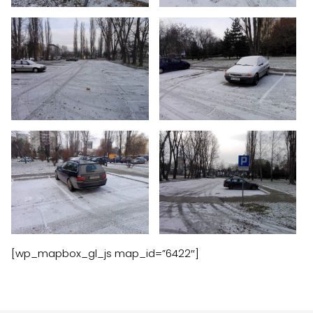
Zgłoś problem lub uwagę
Twoja opinia pomaga nam ulepszać serwis
Tu możesz zgłosić uwagi do strony internetowej lub
zaproponować ulepszenia.
Awarie w blokach
zgłaszaj telefonicznie
.
Rodzaj zgłoszenia
[wp_mapbox_gl_js map_id=”6422″]
Opis