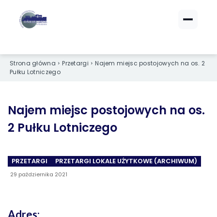
ZALOGUJ SIĘ
ZALOGUJ SIĘ
Strona główna
Przetargi
Najem miejsc postojowych na os. 2
eBOK (czynsze)
eBOK (czynsze)
Pułku Lotniczego
Sprawdź opłaty i saldo
Sprawdź opłaty i saldo
Strefa dla Członków
Strefa dla Członków
Dokumenty dla zalogowanych
Dokumenty dla zalogowanych
Najem miejsc postojowych na os.
2 Pułku Lotniczego
Spółdzielnia
Spółdzielnia
PRZETARGI
PRZETARGI LOKALE UŻYTKOWE (ARCHIWUM)
O NAS
O NAS
29 października 2021
›
›
Dane kontaktowe
Dane kontaktowe
›
›
Organy Spółdzielni
Organy Spółdzielni
Adres: