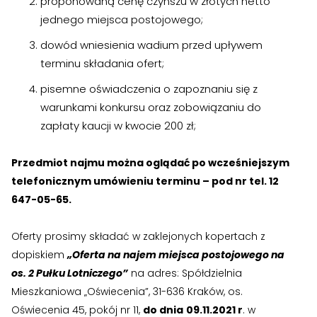
proponowaną cenę czynszu w złotych netto
jednego miejsca postojowego;
›
›
Kontakt
Kontakt
dowód wniesienia wadium przed upływem
terminu składania ofert;
RADA NADZORCZA
RADA NADZORCZA
pisemne oświadczenia o zapoznaniu się z
›
›
Materiały dla Rady Nadzorczej
Materiały dla Rady Nadzorczej
warunkami konkursu oraz zobowiązaniu do
zapłaty kaucji w kwocie 200 zł;
›
›
Poczta e-mail
Poczta e-mail
Przedmiot najmu można oglądać po wcześniejszym
RADA MIESZKAŃCÓW NIERUCHOMOŚCI
RADA MIESZKAŃCÓW NIERUCHOMOŚCI
telefonicznym umówieniu terminu – pod nr tel. 12
647-05-65.
›
›
Materiały dla Rad Mieszkańców
Materiały dla Rad Mieszkańców
›
›
Poczta e-mail
Poczta e-mail
Oferty prosimy składać w zaklejonych kopertach z
dopiskiem
„Oferta na najem miejsca postojowego na
os. 2 Pułku Lotniczego”
na adres: Spółdzielnia
DOSTĘP WEWNĘTRZNY
DOSTĘP WEWNĘTRZNY
Mieszkaniowa „Oświecenia”, 31-636 Kraków, os.
›
›
Strefa Pracowników
Strefa Pracowników
Oświecenia 45, pokój nr 11,
do dnia
09.11.2021 r
. w