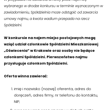
›
›
Jak założyć RMN
Jak założyć RMN
wybranego w drodze konkursu w terminie wyznaczonym w
zawiadomieniu, Spółdzielnia może odstąpić od zawarcia
›
›
Spotkania z Radą Nadzorczą
Spotkania z Radą Nadzorczą
umowy najmu, a kwota wadium przepada na rzecz
Spółdzielni.
Dokumenty
Dokumenty
W konkursie na najem miejsc postojowych mogą
›
›
Druki do pobrania
Druki do pobrania
wziąć udział członkowie Spółdzielni Mieszkaniowej
„Oświecenia” w Krakowie oraz osoby nie będące
›
›
Regulaminy wewnętrzne
Regulaminy wewnętrzne
członkami Spółdzielni. Pierwszeństwo najmu
›
›
przysługuje członkom Spółdzielni.
Uchwały i protokoły
Uchwały i protokoły
›
›
Walne Zgromadzenie
Walne Zgromadzenie
Oferta winna zawierać:
›
›
Lustracje
Lustracje
imię i nazwisko (nazwę) oferenta, adres do
doręczeń, adres firmy, nr telefonu do kontaktu,
›
›
Ilość zgłoszonych lokatorów
Ilość zgłoszonych lokatorów
NIP;
›
›
Przewodnik mieszkańca
Przewodnik mieszkańca