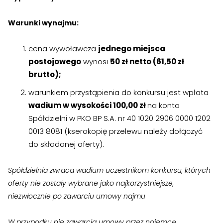
›
›
Zgłoszenia wewnętrzne
Zgłoszenia wewnętrzne
Warunki wynajmu:
›
›
RODO
RODO
cena wywoławcza
jednego miejsca
Nieruchomości
Nieruchomości
postojowego
wynosi
50 zł netto (61,50 zł
brutto);
›
›
Dokumenty nieruchomości
Dokumenty nieruchomości
warunkiem przystąpienia do konkursu jest wpłata
›
›
Harmonogramy i plany
Harmonogramy i plany
wadium w wysokości 100,00 zł
na konto
Spółdzielni w PKO BP S.A. nr 40 1020 2906 0000 1202
›
›
Plany remontowe
Plany remontowe
0013 8081 (kserokopię przelewu należy dołączyć
do składanej oferty).
›
›
Administratorzy
Administratorzy
›
›
Świadectwa energetyczne
Świadectwa energetyczne
Spółdzielnia zwraca wadium uczestnikom konkursu, których
oferty nie zostały wybrane jako najkorzystniejsze,
RADY MIESZKAŃCÓW
RADY MIESZKAŃCÓW
niezwłocznie po zawarciu umowy najmu
›
›
Wykaz Rad Mieszkańców
Wykaz Rad Mieszkańców
W przypadku nie zawarcia umowy przez najemcę