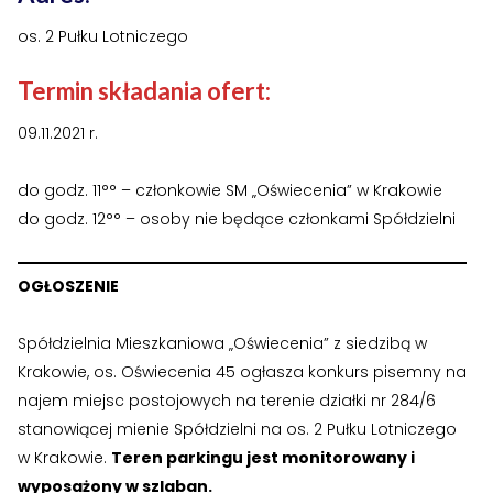
›
›
Historia Spółdzielni
Historia Spółdzielni
os. 2 Pułku Lotniczego
›
›
Biuletyny informacyjne
Biuletyny informacyjne
Termin składania ofert:
ZASOBY I PRAWO
ZASOBY I PRAWO
09.11.2021 r.
›
›
Akty prawne
Akty prawne
do godz. 11°° – członkowie SM „Oświecenia” w Krakowie
›
›
Mapy zasobów
Mapy zasobów
do godz. 12°° – osoby nie będące członkami Spółdzielni
PRZETARGI
PRZETARGI
OGŁOSZENIE
›
›
Przetargi dla oferentów
Przetargi dla oferentów
Spółdzielnia Mieszkaniowa „Oświecenia” z siedzibą w
›
›
Lokale i garaże
Lokale i garaże
Krakowie, os. Oświecenia 45 ogłasza konkurs pisemny na
najem miejsc postojowych na terenie działki nr 284/6
POZOSTAŁE
POZOSTAŁE
stanowiącej mienie Spółdzielni na os. 2 Pułku Lotniczego
›
›
Ogłoszenia o pracę
Ogłoszenia o pracę
w Krakowie.
Teren parkingu jest monitorowany i
wyposażony w szlaban.