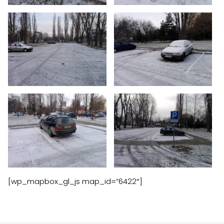
Zgłoś problem lub uwagę
Twoja opinia pomaga nam ulepszać serwis
Tu możesz zgłosić uwagi do strony internetowej lub
zaproponować ulepszenia.
Awarie w blokach
zgłaszaj telefonicznie
.
Rodzaj zgłoszenia
[wp_mapbox_gl_js map_id=”6422″]
Opis