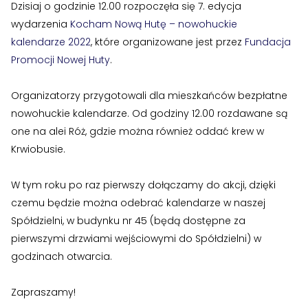
›
›
Historia Spółdzielni
Historia Spółdzielni
Dzisiaj o godzinie 12.00 rozpoczęła się 7. edycja
wydarzenia
Kocham Nową Hutę – nowohuckie
›
›
Biuletyny informacyjne
Biuletyny informacyjne
kalendarze 2022
, które organizowane jest przez
Fundacja
Promocji Nowej Huty
.
ZASOBY I PRAWO
ZASOBY I PRAWO
›
›
Akty prawne
Akty prawne
Organizatorzy przygotowali dla mieszkańców bezpłatne
nowohuckie kalendarze. Od godziny 12.00 rozdawane są
›
›
Mapy zasobów
Mapy zasobów
one na alei Róż, gdzie można również oddać krew w
Krwiobusie.
PRZETARGI
PRZETARGI
›
›
W tym roku po raz pierwszy dołączamy do akcji, dzięki
Przetargi dla oferentów
Przetargi dla oferentów
czemu będzie można odebrać kalendarze w naszej
›
›
Lokale i garaże
Lokale i garaże
Spółdzielni, w budynku nr 45 (będą dostępne za
pierwszymi drzwiami wejściowymi do Spółdzielni) w
POZOSTAŁE
POZOSTAŁE
godzinach otwarcia.
›
›
Ogłoszenia o pracę
Ogłoszenia o pracę
Zapraszamy!
›
›
Zgłoszenia wewnętrzne
Zgłoszenia wewnętrzne