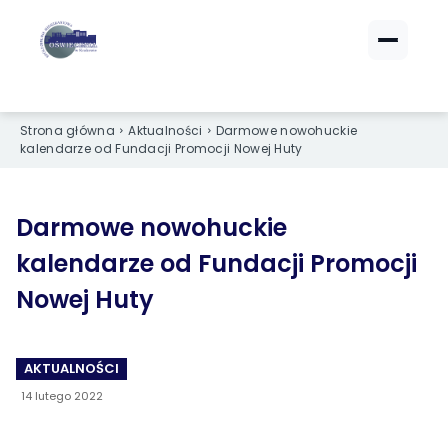
ZALOGUJ SIĘ
ZALOGUJ SIĘ
eBOK (czynsze)
eBOK (czynsze)
Strona główna
Aktualności
Darmowe nowohuckie
Sprawdź opłaty i saldo
Sprawdź opłaty i saldo
kalendarze od Fundacji Promocji Nowej Huty
Strefa dla Członków
Strefa dla Członków
Dokumenty dla zalogowanych
Dokumenty dla zalogowanych
Darmowe nowohuckie
kalendarze od Fundacji Promocji
Spółdzielnia
Spółdzielnia
Nowej Huty
O NAS
O NAS
›
›
Dane kontaktowe
Dane kontaktowe
AKTUALNOŚCI
14 lutego 2022
›
›
Organy Spółdzielni
Organy Spółdzielni