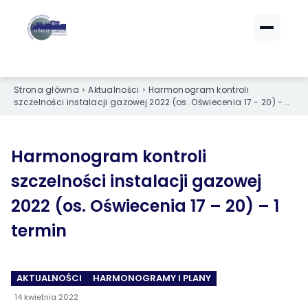
ZALOGUJ SIĘ
ZALOGUJ SIĘ
eBOK (czynsze)
eBOK (czynsze)
Strona główna
Aktualności
Harmonogram kontroli
Sprawdź opłaty i saldo
Sprawdź opłaty i saldo
szczelności instalacji gazowej 2022 (os. Oświecenia 17 - 20) -...
Strefa dla Członków
Strefa dla Członków
Dokumenty dla zalogowanych
Dokumenty dla zalogowanych
Harmonogram kontroli
szczelności instalacji gazowej
Spółdzielnia
Spółdzielnia
2022 (os. Oświecenia 17 – 20) – 1
O NAS
O NAS
termin
›
›
Dane kontaktowe
Dane kontaktowe
AKTUALNOŚCI
HARMONOGRAMY I PLANY
›
›
Organy Spółdzielni
Organy Spółdzielni
14 kwietnia 2022