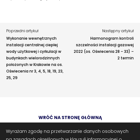
zaproponować ulepszenia.
Awarie w blokach
zgłaszaj telefonicznie
.
Rodzaj zgłoszenia
Poprzedni artykuł
Następny artykuł
Opis
Wykonanie wewnętrznych
Harmonogram kontroli
instalacji centralnej ciepłej
szczelności instalacji gazowej
wody użytkowej i cyrkulacji w
2022 (os. Oświecenia 28 – 33) –
budynkach wielorodzinnych
2 termin
położonych w Krakowie na os.
Oświecenia nr 3, 4, 5, 18, 19, 23,
25, 29
Adres e-mail
opcjonalnie
WRÓĆ NA STRONĘ GŁÓWNĄ
Załączniki
opcjonalnie
Zrób zrzut ekranu
Dodaj plik
Wyrażam zgodę na przetwarzanie danych osobowych
na zasadach określonych w klauzuli informacyjnej o