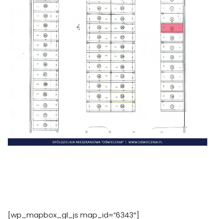
Zgłoś problem lub uwagę
Twoja opinia pomaga nam ulepszać serwis
Tu możesz zgłosić uwagi do strony internetowej lub
[wp_mapbox_gl_js map_id=”6343″]