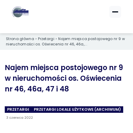
ZALOGUJ SIĘ
ZALOGUJ SIĘ
Strona główna
Przetargi
Najem miejsca postojowego nr 9 w
eBOK (czynsze)
eBOK (czynsze)
nieruchomości os. Oświecenia nr 46, 46a,...
Sprawdź opłaty i saldo
Sprawdź opłaty i saldo
Strefa dla Członków
Strefa dla Członków
Dokumenty dla zalogowanych
Dokumenty dla zalogowanych
Najem miejsca postojowego nr 9
w nieruchomości os. Oświecenia
Spółdzielnia
Spółdzielnia
nr 46, 46a, 47 i 48
O NAS
O NAS
PRZETARGI
PRZETARGI LOKALE UŻYTKOWE (ARCHIWUM)
›
›
Dane kontaktowe
Dane kontaktowe
3 czerwca 2022
›
›
Organy Spółdzielni
Organy Spółdzielni