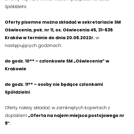
Spółdzielni.
›
›
Kontakt
Kontakt
Oferty pisemne można składać w sekretariacie SM
Oświecenia, pok. nr 11, os. Oświecenia 45, 31-636
RADA NADZORCZA
RADA NADZORCZA
Kraków w terminie do dnia 20.06.2022r.
w
›
›
Materiały dla Rady Nadzorczej
Materiały dla Rady Nadzorczej
następujących godzinach:
›
›
Poczta e-mail
Poczta e-mail
do godz. 10°° – członkowie SM „Oświecenia” w
Krakowie
RADA MIESZKAŃCÓW NIERUCHOMOŚCI
RADA MIESZKAŃCÓW NIERUCHOMOŚCI
do godz. 11°° – osoby nie będące członkami
›
›
Materiały dla Rad Mieszkańców
Materiały dla Rad Mieszkańców
Spółdzielni
›
›
Poczta e-mail
Poczta e-mail
Oferty należy składać w zamkniętych kopertach z
dopiskiem
„Oferta na najem miejsca postojowego nr
DOSTĘP WEWNĘTRZNY
DOSTĘP WEWNĘTRZNY
9″
.
›
›
Strefa Pracowników
Strefa Pracowników