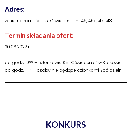
›
›
Historia Spółdzielni
Historia Spółdzielni
Adres:
›
›
Biuletyny informacyjne
Biuletyny informacyjne
w nieruchomości os. Oświecenia nr 46, 46a, 47 i 48
ZASOBY I PRAWO
ZASOBY I PRAWO
Termin składania ofert:
›
›
Akty prawne
Akty prawne
20.06.2022 r.
›
›
Mapy zasobów
Mapy zasobów
do godz. 10°° – członkowie SM „Oświecenia” w Krakowie
do godz. 11°° – osoby nie będące członkami Spółdzielni
PRZETARGI
PRZETARGI
›
›
Przetargi dla oferentów
Przetargi dla oferentów
›
›
Lokale i garaże
Lokale i garaże
POZOSTAŁE
POZOSTAŁE
›
›
KONKURS
Ogłoszenia o pracę
Ogłoszenia o pracę