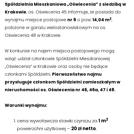
›
›
Zgłoszenia wewnętrzne
Zgłoszenia wewnętrzne
Spółdzielnia Mieszkaniowa „Oświecenia” z siedzibą w
Krakowie
, os. Oświecenia 45 informuje, że posiada do
›
›
RODO
RODO
2
wynajmu miejsce postojowe
nr 9
o pow.
14,04 m
,
położone w garażu wielostanowiskowym na os.
Nieruchomości
Nieruchomości
Oświecenia 48 w Krakowie.
›
›
Dokumenty nieruchomości
Dokumenty nieruchomości
W konkursie na najem miejsca postojowego mogą
wziąć udział członkowie Spółdzielni Mieszkaniowej
›
›
Harmonogramy i plany
Harmonogramy i plany
„Oświecenia” w Krakowie oraz osoby nie będące
›
›
Plany remontowe
Plany remontowe
członkami Spółdzielni.
Pierwszeństwo najmu
przysługuje członkom Spółdzielni zamieszkałym w
›
›
Administratorzy
Administratorzy
nieruchomości os. Oświecenia nr 46, 46a, 47 i 48.
›
›
Świadectwa energetyczne
Świadectwa energetyczne
Warunki wynajmu:
RADY MIESZKAŃCÓW
RADY MIESZKAŃCÓW
2
cena wywoławcza stawki czynszu za
1 m
›
›
Wykaz Rad Mieszkańców
Wykaz Rad Mieszkańców
powierzchni użytkowej –
20 zł netto
;