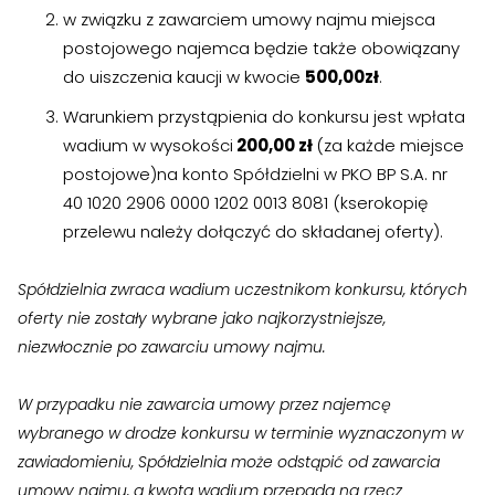
w związku z zawarciem umowy najmu miejsca
›
›
Jak założyć RMN
Jak założyć RMN
postojowego najemca będzie także obowiązany
›
›
Spotkania z Radą Nadzorczą
Spotkania z Radą Nadzorczą
do uiszczenia kaucji w kwocie
500,00zł
.
Warunkiem przystąpienia do konkursu jest wpłata
Dokumenty
Dokumenty
wadium w wysokości
200,00 zł
(za każde miejsce
postojowe)na konto Spółdzielni w PKO BP S.A. nr
›
›
Druki do pobrania
Druki do pobrania
40 1020 2906 0000 1202 0013 8081 (kserokopię
przelewu należy dołączyć do składanej oferty).
›
›
Regulaminy wewnętrzne
Regulaminy wewnętrzne
›
›
Uchwały i protokoły
Uchwały i protokoły
Spółdzielnia zwraca wadium uczestnikom konkursu, których
oferty nie zostały wybrane jako najkorzystniejsze,
›
›
Walne Zgromadzenie
Walne Zgromadzenie
niezwłocznie po zawarciu umowy najmu.
›
›
Lustracje
Lustracje
W przypadku nie zawarcia umowy przez najemcę
wybranego w drodze konkursu w terminie wyznaczonym w
›
›
Ilość zgłoszonych lokatorów
Ilość zgłoszonych lokatorów
zawiadomieniu, Spółdzielnia może odstąpić od zawarcia
umowy najmu, a kwota wadium przepada na rzecz
›
›
Przewodnik mieszkańca
Przewodnik mieszkańca