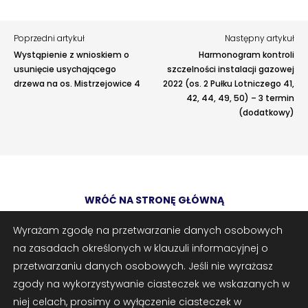
›
›
Jak założyć RMN
Jak założyć RMN
Opis
›
›
Poprzedni artykuł
Następny artykuł
Spotkania z Radą Nadzorczą
Spotkania z Radą Nadzorczą
Wystąpienie z wnioskiem o
Harmonogram kontroli
usunięcie usychającego
szczelności instalacji gazowej
Dokumenty
Dokumenty
drzewa na os. Mistrzejowice 4
2022 (os. 2 Pułku Lotniczego 41,
42, 44, 49, 50) – 3 termin
›
›
Druki do pobrania
Druki do pobrania
(dodatkowy)
›
›
Regulaminy wewnętrzne
Regulaminy wewnętrzne
Adres e-mail
opcjonalnie
›
›
Uchwały i protokoły
Uchwały i protokoły
WRÓĆ NA STRONĘ GŁÓWNĄ
›
›
Załączniki
opcjonalnie
Walne Zgromadzenie
Walne Zgromadzenie
Zrób zrzut ekranu
Dodaj plik
Wyrażam zgodę na przetwarzanie danych osobowych
›
›
Lustracje
Lustracje
na zasadach określonych w klauzuli informacyjnej o
Możesz dodać zrzut ekranu lub inne pliki (png, jpg, pdf)
›
›
Ilość zgłoszonych lokatorów
Ilość zgłoszonych lokatorów
przetwarzaniu danych osobowych. Jeśli nie wyrażasz
zgody na wykorzystywanie ciasteczek we wskazanych w
© 2025 Spółdzielnia Mieszkaniowa „Oświecenia” w Krakowie | os.
›
›
Przewodnik mieszkańca
Przewodnik mieszkańca
niej celach, prosimy o wyłączenie ciasteczek w