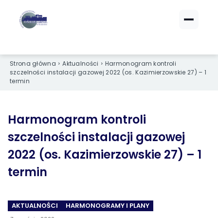
ZALOGUJ SIĘ
ZALOGUJ SIĘ
eBOK (czynsze)
eBOK (czynsze)
Strona główna
Aktualności
Harmonogram kontroli
Sprawdź opłaty i saldo
Sprawdź opłaty i saldo
szczelności instalacji gazowej 2022 (os. Kazimierzowskie 27) – 1
termin
Strefa dla Członków
Strefa dla Członków
Dokumenty dla zalogowanych
Dokumenty dla zalogowanych
Harmonogram kontroli
Spółdzielnia
Spółdzielnia
szczelności instalacji gazowej
2022 (os. Kazimierzowskie 27) – 1
O NAS
O NAS
termin
›
›
Dane kontaktowe
Dane kontaktowe
›
›
Organy Spółdzielni
Organy Spółdzielni
AKTUALNOŚCI
HARMONOGRAMY I PLANY