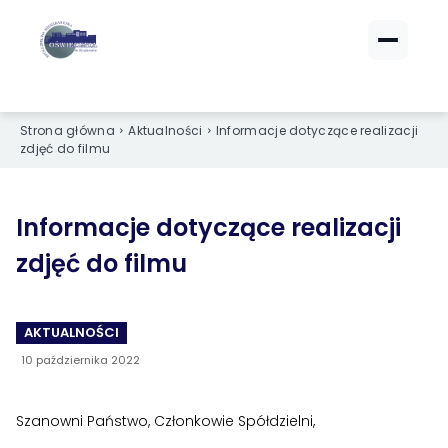
ZALOGUJ SIĘ
ZALOGUJ SIĘ
eBOK (czynsze)
eBOK (czynsze)
Strona główna
Aktualności
Informacje dotyczące realizacji
Sprawdź opłaty i saldo
Sprawdź opłaty i saldo
zdjęć do filmu
Strefa dla Członków
Strefa dla Członków
Dokumenty dla zalogowanych
Dokumenty dla zalogowanych
Informacje dotyczące realizacji
zdjęć do filmu
Spółdzielnia
Spółdzielnia
O NAS
O NAS
AKTUALNOŚCI
›
›
Dane kontaktowe
Dane kontaktowe
10 października 2022
›
›
Organy Spółdzielni
Organy Spółdzielni
Szanowni Państwo, Członkowie Spółdzielni,
›
›
Historia Spółdzielni
Historia Spółdzielni