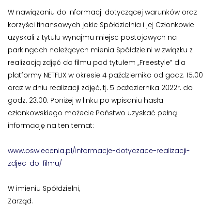
W nawiązaniu do informacji dotyczącej warunków oraz
›
›
Biuletyny informacyjne
Biuletyny informacyjne
korzyści finansowych jakie Spółdzielnia i jej Członkowie
uzyskali z tytułu wynajmu miejsc postojowych na
ZASOBY I PRAWO
ZASOBY I PRAWO
parkingach należących mienia Spółdzielni w związku z
›
›
Akty prawne
Akty prawne
realizacją zdjęć do filmu pod tytułem „Freestyle” dla
platformy NETFLIX w okresie 4 października od godz. 15.00
›
›
Mapy zasobów
Mapy zasobów
oraz w dniu realizacji zdjęć, tj. 5 października 2022r. do
godz. 23.00. Poniżej w linku po wpisaniu hasła
PRZETARGI
PRZETARGI
członkowskiego możecie Państwo uzyskać pełną
›
›
Przetargi dla oferentów
Przetargi dla oferentów
informację na ten temat:
Zgłoś problem lub uwagę
Twoja opinia pomaga nam ulepszać serwis
›
›
Lokale i garaże
Lokale i garaże
www.oswiecenia.pl/informacje-dotyczace-realizacji-
zdjec-do-filmu/
POZOSTAŁE
POZOSTAŁE
Tu możesz zgłosić uwagi do strony internetowej lub
zaproponować ulepszenia.
Awarie w blokach
zgłaszaj telefonicznie
.
›
›
W imieniu Spółdzielni,
Ogłoszenia o pracę
Ogłoszenia o pracę
Rodzaj zgłoszenia
Zarząd.
›
›
Zgłoszenia wewnętrzne
Zgłoszenia wewnętrzne