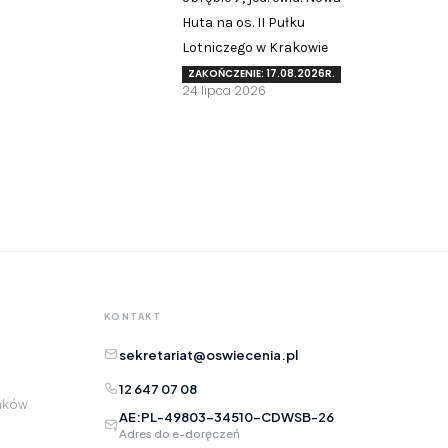
Huta na os. II Pułku
Zgłoś problem lub uwagę
Lotniczego w Krakowie
Twoja opinia pomaga nam ulepszać serwis
ZAKOŃCZENIE: 17.08.2026R.
24 lipca 2026
Tu możesz zgłosić uwagi do strony internetowej lub
zaproponować ulepszenia.
Awarie w blokach
zgłaszaj telefonicznie
.
Rodzaj zgłoszenia
Opis
KONTAKT
sekretariat@oswiecenia.pl
12 647 07 08
raków
AE:PL-49803-34510-CDWSB-26
Adres do e-doręczeń
Adres e-mail
opcjonalnie