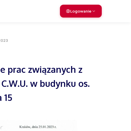
›
Logowanie
›
2023
›
e prac związanych z
C.W.U. w budynku os.
 15