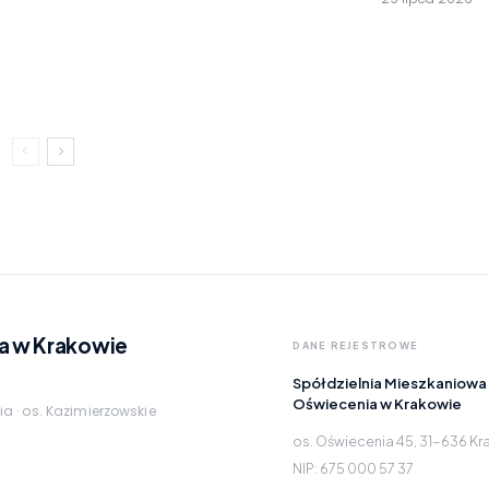
a w Krakowie
DANE REJESTROWE
Spółdzielnia Mieszkaniowa
Oświecenia w Krakowie
ia · os. Kazimierzowskie
os. Oświecenia 45, 31-636 K
NIP: 675 000 57 37