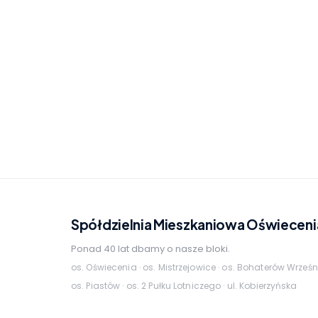
Spółdzielnia Mieszkaniowa Oświeceni
Ponad 40 lat dbamy o nasze bloki.
os. Oświecenia · os. Mistrzejowice · os. Bohaterów Wrześn
os. Piastów · os. 2 Pułku Lotniczego · ul. Kobierzyńska