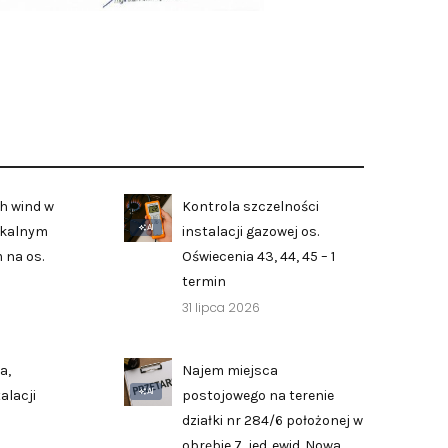
h wind w
Kontrola szczelności
AI
zkalnym
instalacji gazowej os.
 na os.
Oświecenia 43, 44, 45 – 1
termin
31 lipca 2026
a,
Najem miejsca
AI
alacji
postojowego na terenie
działki nr 284/6 położonej w
obrębie 7, jed. ewid. Nowa