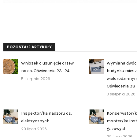
POZOSTAŁE ARTYKUŁY
Wniosek o usunięcie drzew
Wymiana dwóc
AI
na os. Oświecenia 23 i 24
budynku mies
wielorodzinnym
5 sierpnia 2026
Oświecenia 38
3 sierpnia 2026
Inspektor/ka nadzoru ds.
Konserwator/k
AI
AI
elektrycznych
monter/ka inst
gazowych
29 lipca 2026
29 lipca 2026