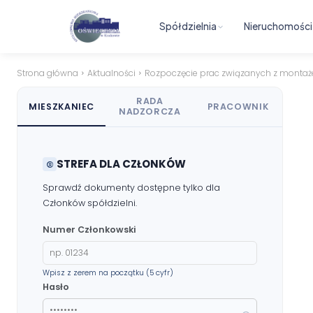
Materiały dla Rad Mieszkańców
Spółdzielnia
Nieruchomości
Poczta e-mail
Strona główna
Aktualności
Rozpoczęcie prac związanych z montaże
DOSTĘP WEWNĘTRZNY
RADA
MIESZKANIEC
PRACOWNIK
NADZORCZA
Strefa Pracowników
STREFA DLA CZŁONKÓW
Sprawdź dokumenty dostępne tylko dla
Członków spółdzielni.
Numer Członkowski
Wpisz z zerem na początku (5 cyfr)
Hasło