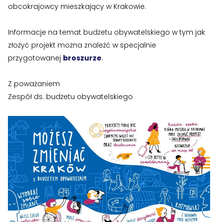
obcokrajowcy mieszkający w Krakowie.
›
›
Jak założyć RMN
Jak założyć RMN
›
›
Informacje na temat budżetu obywatelskiego w tym jak
Spotkania z Radą Nadzorczą
Spotkania z Radą Nadzorczą
złożyć projekt można znaleźć w specjalnie
przygotowanej
broszurze
.
Dokumenty
Dokumenty
›
›
Z poważaniem
Druki do pobrania
Druki do pobrania
Zespół ds. budżetu obywatelskiego
›
›
Regulaminy wewnętrzne
Regulaminy wewnętrzne
›
›
Uchwały i protokoły
Uchwały i protokoły
›
›
Walne Zgromadzenie
Walne Zgromadzenie
›
›
Lustracje
Lustracje
›
›
Ilość zgłoszonych lokatorów
Ilość zgłoszonych lokatorów
›
›
Przewodnik mieszkańca
Przewodnik mieszkańca