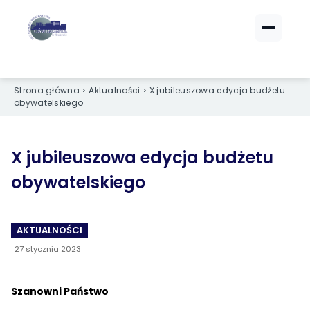
ZALOGUJ SIĘ
ZALOGUJ SIĘ
Strona główna
Aktualności
X jubileuszowa edycja budżetu
eBOK (czynsze)
eBOK (czynsze)
obywatelskiego
Sprawdź opłaty i saldo
Sprawdź opłaty i saldo
Strefa dla Członków
Strefa dla Członków
Dokumenty dla zalogowanych
Dokumenty dla zalogowanych
X jubileuszowa edycja budżetu
obywatelskiego
Spółdzielnia
Spółdzielnia
AKTUALNOŚCI
O NAS
O NAS
27 stycznia 2023
›
›
Dane kontaktowe
Dane kontaktowe
›
›
Organy Spółdzielni
Organy Spółdzielni
Szanowni Państwo