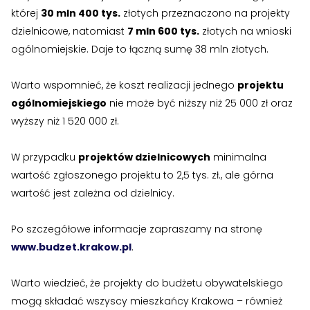
›
›
Zgłoszenia wewnętrzne
Zgłoszenia wewnętrzne
której
30 mln 400 tys.
złotych przeznaczono na projekty
dzielnicowe, natomiast
7 mln 600 tys.
złotych na wnioski
›
›
RODO
RODO
ogólnomiejskie. Daje to łączną sumę 38 mln złotych.
Nieruchomości
Nieruchomości
Warto wspomnieć, że koszt realizacji jednego
projektu
ogólnomiejskiego
nie może być niższy niż 25 000 zł oraz
›
›
Dokumenty nieruchomości
Dokumenty nieruchomości
wyższy niż 1 520 000 zł.
›
›
Harmonogramy i plany
Harmonogramy i plany
W przypadku
projektów dzielnicowych
minimalna
›
›
Plany remontowe
Plany remontowe
wartość zgłoszonego projektu to 2,5 tys. zł., ale górna
wartość jest zależna od dzielnicy.
›
›
Administratorzy
Administratorzy
Po szczegółowe informacje zapraszamy na stronę
›
›
Świadectwa energetyczne
Świadectwa energetyczne
www.budzet.krakow.pl
.
RADY MIESZKAŃCÓW
RADY MIESZKAŃCÓW
Warto wiedzieć, że projekty do budżetu obywatelskiego
›
›
Wykaz Rad Mieszkańców
Wykaz Rad Mieszkańców
mogą składać wszyscy mieszkańcy Krakowa – również