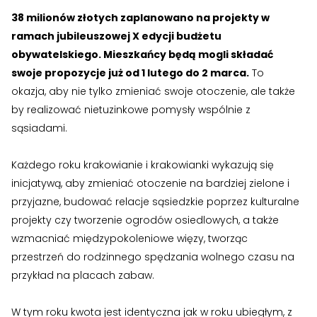
›
›
Historia Spółdzielni
Historia Spółdzielni
38 milionów złotych zaplanowano na projekty w
ramach jubileuszowej X edycji budżetu
›
›
Biuletyny informacyjne
Biuletyny informacyjne
obywatelskiego. Mieszkańcy będą mogli składać
swoje propozycje już od 1 lutego do 2 marca.
To
ZASOBY I PRAWO
ZASOBY I PRAWO
okazja, aby nie tylko zmieniać swoje otoczenie, ale także
›
›
Akty prawne
Akty prawne
by realizować nietuzinkowe pomysły wspólnie z
sąsiadami.
›
›
Mapy zasobów
Mapy zasobów
Każdego roku krakowianie i krakowianki wykazują się
PRZETARGI
PRZETARGI
inicjatywą, aby zmieniać otoczenie na bardziej zielone i
›
›
Przetargi dla oferentów
Przetargi dla oferentów
przyjazne, budować relacje sąsiedzkie poprzez kulturalne
projekty czy tworzenie ogrodów osiedlowych, a także
›
›
Lokale i garaże
Lokale i garaże
wzmacniać międzypokoleniowe więzy, tworząc
przestrzeń do rodzinnego spędzania wolnego czasu na
POZOSTAŁE
POZOSTAŁE
przykład na placach zabaw.
›
›
Ogłoszenia o pracę
Ogłoszenia o pracę
W tym roku kwota jest identyczna jak w roku ubiegłym, z