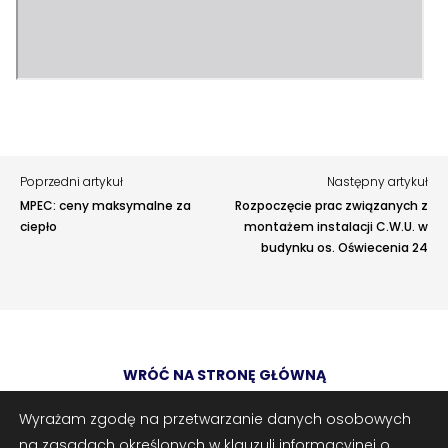
zaproponować ulepszenia.
Awarie w blokach
zgłaszaj telefonicznie
.
Rodzaj zgłoszenia
Opis
Poprzedni artykuł
Następny artykuł
MPEC: ceny maksymalne za
Rozpoczęcie prac związanych z
ciepło
montażem instalacji C.W.U. w
budynku os. Oświecenia 24
Adres e-mail
opcjonalnie
WRÓĆ NA STRONĘ GŁÓWNĄ
Załączniki
opcjonalnie
Zrób zrzut ekranu
Dodaj plik
Wyrażam zgodę na przetwarzanie danych osobowych
na zasadach określonych w klauzuli informacyjnej o