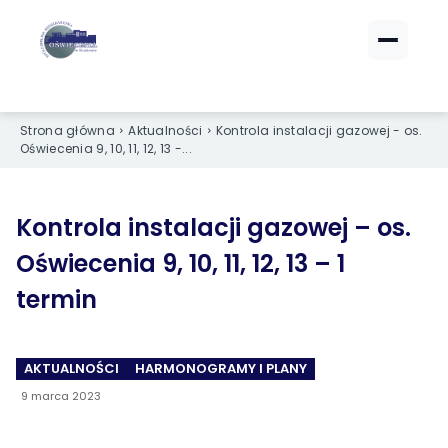
ZALOGUJ SIĘ
ZALOGUJ SIĘ
Strona główna
Aktualności
Kontrola instalacji gazowej - os.
eBOK (czynsze)
eBOK (czynsze)
Oświecenia 9, 10, 11, 12, 13 -...
Sprawdź opłaty i saldo
Sprawdź opłaty i saldo
Strefa dla Członków
Strefa dla Członków
Dokumenty dla zalogowanych
Dokumenty dla zalogowanych
Kontrola instalacji gazowej – os.
Oświecenia 9, 10, 11, 12, 13 – 1
Spółdzielnia
Spółdzielnia
termin
O NAS
O NAS
AKTUALNOŚCI
HARMONOGRAMY I PLANY
›
›
Dane kontaktowe
Dane kontaktowe
9 marca 2023
›
›
Organy Spółdzielni
Organy Spółdzielni