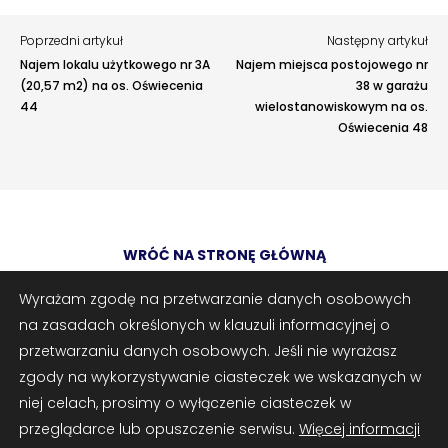
Poprzedni artykuł
Następny artykuł
Najem lokalu użytkowego nr 3A
Najem miejsca postojowego nr
(20,57 m2) na os. Oświecenia
38 w garażu
44
wielostanowiskowym na os.
Oświecenia 48
Adres e-mail
opcjonalnie
WRÓĆ NA STRONĘ GŁÓWNĄ
Załączniki
opcjonalnie
Zrób zrzut ekranu
Dodaj plik
Wyrażam zgodę na przetwarzanie danych osobowych
na zasadach określonych w klauzuli informacyjnej o
Możesz dodać zrzut ekranu lub inne pliki (png, jpg, pdf)
przetwarzaniu danych osobowych. Jeśli nie wyrażasz
zgody na wykorzystywanie ciasteczek we wskazanych w
© 2025 Spółdzielnia Mieszkaniowa „Oświecenia” w Krakowie | os.
niej celach, prosimy o wyłączenie ciasteczek w
Oświecenia 45, 31-636 Kraków | tel.: 12 647-07-08 | e-mail:
przeglądarce lub opuszczenie serwisu.
Więcej informacji
sekretariat@oswiecenia.pl | www.oswiecenia.pl