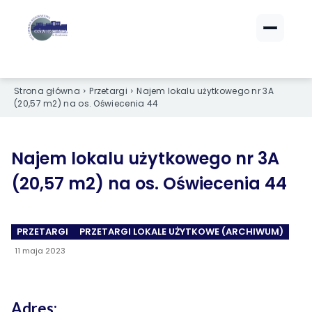
ZALOGUJ SIĘ
ZALOGUJ SIĘ
Strona główna
Przetargi
Najem lokalu użytkowego nr 3A
eBOK (czynsze)
eBOK (czynsze)
(20,57 m2) na os. Oświecenia 44
Sprawdź opłaty i saldo
Sprawdź opłaty i saldo
Strefa dla Członków
Strefa dla Członków
Dokumenty dla zalogowanych
Dokumenty dla zalogowanych
Najem lokalu użytkowego nr 3A
(20,57 m2) na os. Oświecenia 44
Spółdzielnia
Spółdzielnia
PRZETARGI
PRZETARGI LOKALE UŻYTKOWE (ARCHIWUM)
O NAS
O NAS
11 maja 2023
›
›
Dane kontaktowe
Dane kontaktowe
›
›
Organy Spółdzielni
Organy Spółdzielni
Adres: