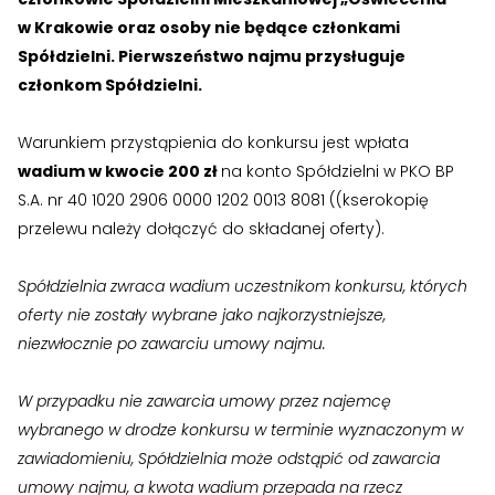
›
›
Jak założyć RMN
Jak założyć RMN
w Krakowie oraz osoby nie będące członkami
Spółdzielni. Pierwszeństwo najmu przysługuje
›
›
Spotkania z Radą Nadzorczą
Spotkania z Radą Nadzorczą
członkom Spółdzielni.
Dokumenty
Dokumenty
Warunkiem przystąpienia do konkursu jest wpłata
wadium w kwocie 200 zł
na konto Spółdzielni w PKO BP
›
›
Druki do pobrania
Druki do pobrania
S.A. nr 40 1020 2906 0000 1202 0013 8081 ((kserokopię
przelewu należy dołączyć do składanej oferty).
›
›
Regulaminy wewnętrzne
Regulaminy wewnętrzne
›
›
Spółdzielnia zwraca wadium uczestnikom konkursu, których
Uchwały i protokoły
Uchwały i protokoły
oferty nie zostały wybrane jako najkorzystniejsze,
›
›
Walne Zgromadzenie
Walne Zgromadzenie
niezwłocznie po zawarciu umowy najmu.
›
›
Lustracje
Lustracje
W przypadku nie zawarcia umowy przez najemcę
wybranego w drodze konkursu w terminie wyznaczonym w
›
›
Ilość zgłoszonych lokatorów
Ilość zgłoszonych lokatorów
zawiadomieniu, Spółdzielnia może odstąpić od zawarcia
umowy najmu, a kwota wadium przepada na rzecz
›
›
Przewodnik mieszkańca
Przewodnik mieszkańca