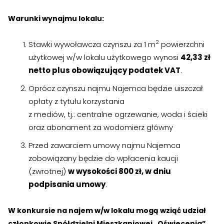
›
›
Zgłoszenia wewnętrzne
Zgłoszenia wewnętrzne
Warunki wynajmu lokalu:
›
›
RODO
RODO
2
Stawki wywoławcza czynszu za 1 m
powierzchni
Nieruchomości
Nieruchomości
użytkowej w/w lokalu użytkowego wynosi
42,33 zł
netto plus obowiązujący podatek VAT
.
›
›
Dokumenty nieruchomości
Dokumenty nieruchomości
Oprócz czynszu najmu Najemca będzie uiszczał
›
›
Harmonogramy i plany
Harmonogramy i plany
opłaty z tytułu korzystania
z mediów, tj.: centralne ogrzewanie, woda i ścieki
›
›
Plany remontowe
Plany remontowe
oraz abonament za wodomierz główny
Przed zawarciem umowy najmu Najemca
›
›
Administratorzy
Administratorzy
zobowiązany będzie do wpłacenia kaucji
›
›
Świadectwa energetyczne
Świadectwa energetyczne
(zwrotnej)
w wysokości 800 zł,
w dniu
podpisania umowy
.
RADY MIESZKAŃCÓW
RADY MIESZKAŃCÓW
W konkursie na najem w/w lokalu mogą wziąć udział
›
›
Wykaz Rad Mieszkańców
Wykaz Rad Mieszkańców
członkowie Spółdzielni Mieszkaniowej „Oświecenia”