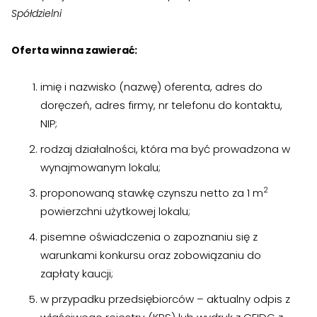
Spółdzielni
›
›
Kontakt
Kontakt
Oferta winna zawierać:
RADA NADZORCZA
RADA NADZORCZA
imię i nazwisko (nazwę) oferenta, adres do
doręczeń, adres firmy, nr telefonu do kontaktu,
›
›
Materiały dla Rady Nadzorczej
Materiały dla Rady Nadzorczej
NIP;
›
›
Poczta e-mail
Poczta e-mail
rodzaj działalności, która ma być prowadzona w
wynajmowanym lokalu;
RADA MIESZKAŃCÓW NIERUCHOMOŚCI
RADA MIESZKAŃCÓW NIERUCHOMOŚCI
2
proponowaną stawkę czynszu netto za 1 m
›
›
Materiały dla Rad Mieszkańców
Materiały dla Rad Mieszkańców
powierzchni użytkowej lokalu;
›
›
Poczta e-mail
Poczta e-mail
pisemne oświadczenia o zapoznaniu się z
warunkami konkursu oraz zobowiązaniu do
zapłaty kaucji;
DOSTĘP WEWNĘTRZNY
DOSTĘP WEWNĘTRZNY
›
›
w przypadku przedsiębiorców – aktualny odpis z
Strefa Pracowników
Strefa Pracowników