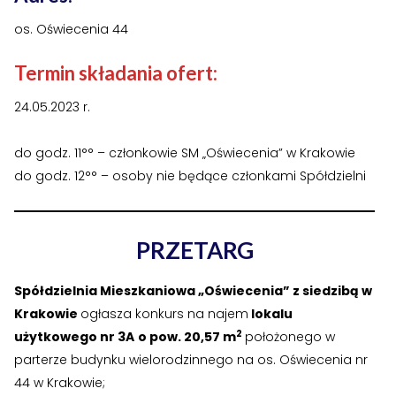
›
›
Historia Spółdzielni
Historia Spółdzielni
os. Oświecenia 44
›
›
Biuletyny informacyjne
Biuletyny informacyjne
Termin składania ofert:
ZASOBY I PRAWO
ZASOBY I PRAWO
24.05.2023 r.
›
›
Akty prawne
Akty prawne
do godz. 11°° – członkowie SM „Oświecenia” w Krakowie
›
›
Mapy zasobów
Mapy zasobów
do godz. 12°° – osoby nie będące członkami Spółdzielni
PRZETARGI
PRZETARGI
PRZETARG
›
›
Przetargi dla oferentów
Przetargi dla oferentów
›
›
Lokale i garaże
Lokale i garaże
Spółdzielnia Mieszkaniowa „Oświecenia” z siedzibą w
Krakowie
ogłasza konkurs na najem
lokalu
POZOSTAŁE
POZOSTAŁE
2
użytkowego nr 3A
o pow. 20,57 m
położonego w
parterze budynku wielorodzinnego na os. Oświecenia nr
›
›
Ogłoszenia o pracę
Ogłoszenia o pracę
44 w Krakowie;