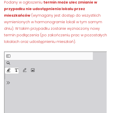
Podany w ogłoszeniu
termin może ulec zmianie w
›
›
Historia Spółdzielni
Historia Spółdzielni
przypadku nie udostępnienia lokalu przez
›
›
Biuletyny informacyjne
Biuletyny informacyjne
mieszkańców
(wymagany jest dostęp do wszystkich
wymienionych w harmonogramie lokali w tym samym
ZASOBY I PRAWO
ZASOBY I PRAWO
dniu). W takim przypadku zostanie wyznaczony nowy
termin podłączenia (po zakończeniu prac w pozostałych
›
›
Akty prawne
Akty prawne
lokalach oraz udostępnieniu mieszkań).
›
›
Mapy zasobów
Mapy zasobów
PRZETARGI
PRZETARGI
›
›
Przetargi dla oferentów
Przetargi dla oferentów
›
›
Lokale i garaże
Lokale i garaże
POZOSTAŁE
POZOSTAŁE
›
›
Ogłoszenia o pracę
Ogłoszenia o pracę