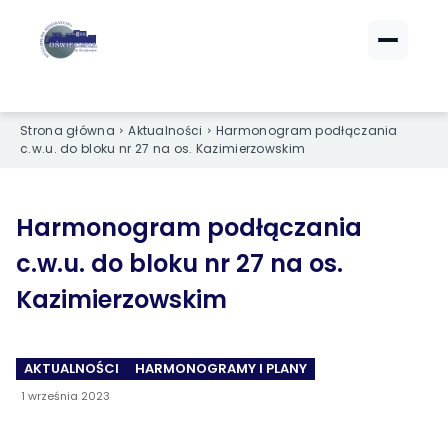
ZALOGUJ SIĘ
ZALOGUJ SIĘ
eBOK (czynsze)
eBOK (czynsze)
Strona główna
Aktualności
Harmonogram podłączania
c.w.u. do bloku nr 27 na os. Kazimierzowskim
Sprawdź opłaty i saldo
Sprawdź opłaty i saldo
Strefa dla Członków
Strefa dla Członków
Dokumenty dla zalogowanych
Dokumenty dla zalogowanych
Harmonogram podłączania
c.w.u. do bloku nr 27 na os.
Spółdzielnia
Spółdzielnia
Kazimierzowskim
O NAS
O NAS
›
›
AKTUALNOŚCI
HARMONOGRAMY I PLANY
Dane kontaktowe
Dane kontaktowe
1 września 2023
›
›
Organy Spółdzielni
Organy Spółdzielni