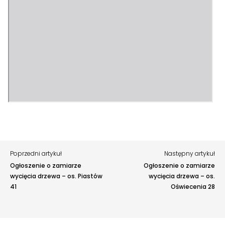
Zgłoś problem lub uwagę
Twoja opinia pomaga nam ulepszać serwis
Tu możesz zgłosić uwagi do strony internetowej lub
zaproponować ulepszenia.
Awarie w blokach
zgłaszaj telefonicznie
.
Rodzaj zgłoszenia
Opis
Poprzedni artykuł
Następny artykuł
Ogłoszenie o zamiarze
Ogłoszenie o zamiarze
wycięcia drzewa – os. Piastów
wycięcia drzewa – os.
41
Oświecenia 28
Adres e-mail
opcjonalnie