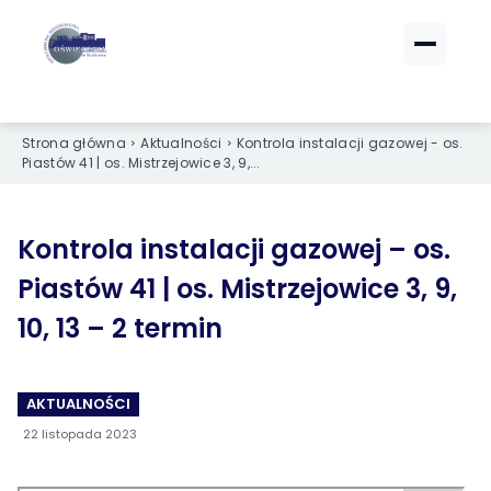
ZALOGUJ SIĘ
ZALOGUJ SIĘ
Strona główna
Aktualności
Kontrola instalacji gazowej - os.
eBOK (czynsze)
eBOK (czynsze)
Piastów 41 | os. Mistrzejowice 3, 9,...
Sprawdź opłaty i saldo
Sprawdź opłaty i saldo
Strefa dla Członków
Strefa dla Członków
Dokumenty dla zalogowanych
Dokumenty dla zalogowanych
Kontrola instalacji gazowej – os.
Piastów 41 | os. Mistrzejowice 3, 9,
Spółdzielnia
Spółdzielnia
10, 13 – 2 termin
O NAS
O NAS
AKTUALNOŚCI
›
›
Dane kontaktowe
Dane kontaktowe
22 listopada 2023
›
›
Organy Spółdzielni
Organy Spółdzielni