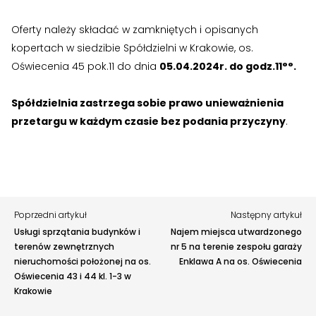
›
›
Jak założyć RMN
Jak założyć RMN
Oferty należy składać w zamkniętych i opisanych
›
›
Spotkania z Radą Nadzorczą
Spotkania z Radą Nadzorczą
Zgłoś problem lub uwagę
kopertach w siedzibie Spółdzielni w Krakowie, os.
Oświecenia 45 pok.11 do dnia
05.04.2024r. do godz.11°°.
Twoja opinia pomaga nam ulepszać serwis
Dokumenty
Dokumenty
Spółdzielnia zastrzega sobie prawo unieważnienia
Tu możesz zgłosić uwagi do strony internetowej lub
›
›
Druki do pobrania
Druki do pobrania
zaproponować ulepszenia.
przetargu w każdym czasie bez podania przyczyny
.
Awarie w blokach
zgłaszaj telefonicznie
.
›
›
Regulaminy wewnętrzne
Regulaminy wewnętrzne
Rodzaj zgłoszenia
›
›
Uchwały i protokoły
Uchwały i protokoły
Opis
›
›
Walne Zgromadzenie
Walne Zgromadzenie
Poprzedni artykuł
Następny artykuł
Usługi sprzątania budynków i
Najem miejsca utwardzonego
›
›
Lustracje
Lustracje
terenów zewnętrznych
nr 5 na terenie zespołu garaży
nieruchomości położonej na os.
Enklawa A na os. Oświecenia
›
›
Ilość zgłoszonych lokatorów
Ilość zgłoszonych lokatorów
Oświecenia 43 i 44 kl. 1-3 w
Krakowie
›
›
Przewodnik mieszkańca
Przewodnik mieszkańca