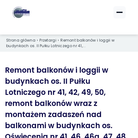
ZALOGUJ SIĘ
ZALOGUJ SIĘ
Strona główna
Przetargi
Remont balkonów i loggii w
eBOK (czynsze)
eBOK (czynsze)
budynkach os. II Pułku Lotniczego nr 41,...
Sprawdź opłaty i saldo
Sprawdź opłaty i saldo
Strefa dla Członków
Strefa dla Członków
Dokumenty dla zalogowanych
Dokumenty dla zalogowanych
Remont balkonów i loggii w
budynkach os. II Pułku
Spółdzielnia
Spółdzielnia
Lotniczego nr 41, 42, 49, 50,
remont balkonów wraz z
O NAS
O NAS
montażem zadaszeń nad
›
›
Dane kontaktowe
Dane kontaktowe
balkonami w budynkach os.
›
›
Organy Spółdzielni
Organy Spółdzielni
Oświecenia nr 41, 46, 46a, 47, 48