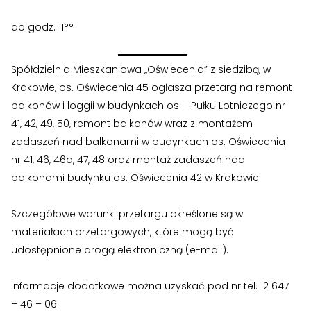
›
›
Zgłoszenia wewnętrzne
Zgłoszenia wewnętrzne
do godz. 11°°
›
›
RODO
RODO
Spółdzielnia Mieszkaniowa „Oświecenia” z siedzibą, w
Nieruchomości
Nieruchomości
Krakowie, os. Oświecenia 45 ogłasza przetarg na remont
›
›
Dokumenty nieruchomości
Dokumenty nieruchomości
balkonów i loggii w budynkach os. II Pułku Lotniczego nr
41, 42, 49, 50, remont balkonów wraz z montażem
›
›
Harmonogramy i plany
Harmonogramy i plany
zadaszeń nad balkonami w budynkach os. Oświecenia
nr 41, 46, 46a, 47, 48 oraz montaż zadaszeń nad
›
›
Plany remontowe
Plany remontowe
balkonami budynku os. Oświecenia 42 w Krakowie.
›
›
Administratorzy
Administratorzy
Szczegółowe warunki przetargu określone są w
›
›
materiałach przetargowych, które mogą być
Świadectwa energetyczne
Świadectwa energetyczne
udostępnione drogą elektroniczną (e-mail).
RADY MIESZKAŃCÓW
RADY MIESZKAŃCÓW
Informacje dodatkowe można uzyskać pod nr tel. 12 647
›
›
Wykaz Rad Mieszkańców
Wykaz Rad Mieszkańców
– 46 – 06.