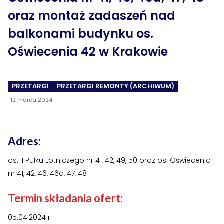
›
›
Historia Spółdzielni
Historia Spółdzielni
oraz montaż zadaszeń nad
›
›
Biuletyny informacyjne
Biuletyny informacyjne
balkonami budynku os.
Oświecenia 42 w Krakowie
ZASOBY I PRAWO
ZASOBY I PRAWO
›
›
Akty prawne
Akty prawne
PRZETARGI
PRZETARGI REMONTY (ARCHIWUM)
›
›
Mapy zasobów
Mapy zasobów
12 marca 2024
PRZETARGI
PRZETARGI
›
›
Przetargi dla oferentów
Przetargi dla oferentów
Adres:
›
›
os. II Pułku Lotniczego nr 41, 42, 49, 50 oraz os. Oświecenia
Lokale i garaże
Lokale i garaże
nr 41, 42, 46, 46a, 47, 48
POZOSTAŁE
POZOSTAŁE
Termin składania ofert:
›
›
Ogłoszenia o pracę
Ogłoszenia o pracę
05.04.2024 r.