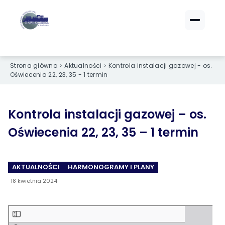
ZALOGUJ SIĘ
ZALOGUJ SIĘ
Strona główna
Aktualności
Kontrola instalacji gazowej - os.
eBOK (czynsze)
eBOK (czynsze)
Oświecenia 22, 23, 35 - 1 termin
Sprawdź opłaty i saldo
Sprawdź opłaty i saldo
Strefa dla Członków
Strefa dla Członków
Dokumenty dla zalogowanych
Dokumenty dla zalogowanych
Kontrola instalacji gazowej – os.
Oświecenia 22, 23, 35 – 1 termin
Spółdzielnia
Spółdzielnia
AKTUALNOŚCI
HARMONOGRAMY I PLANY
O NAS
O NAS
18 kwietnia 2024
›
›
Dane kontaktowe
Dane kontaktowe
›
›
Organy Spółdzielni
Organy Spółdzielni