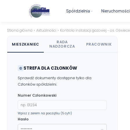
Spółdzielnia
Nieruchomości
Strona główna
Aktualności
Kontrola instalacji gazowej - os. Oświec
RADA
MIESZKANIEC
PRACOWNIK
NADZORCZA
STREFA DLA CZŁONKÓW
Sprawdź dokumenty dostępne tylko dla
Członków spółdzielni.
Numer Członkowski
Wpisz z zerem na początku (5 cyfr)
Hasło