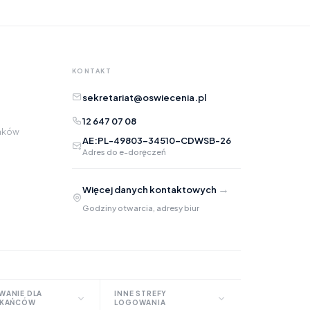
Opis
KONTAKT
sekretariat@oswiecenia.pl
12 647 07 08
raków
AE:PL-49803-34510-CDWSB-26
Adres do e-doręczeń
Adres e-mail
opcjonalnie
→
Więcej danych kontaktowych
Załączniki
opcjonalnie
Godziny otwarcia, adresy biur
Zrób zrzut ekranu
Dodaj plik
Możesz dodać zrzut ekranu lub inne pliki (png, jpg, pdf)
WANIE DLA
INNE STREFY
ZKAŃCÓW
LOGOWANIA