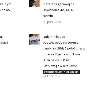
AI
zkalnym
instalacji gazowej os.
 na os.
Oświecenia 43, 44, 45 – 1
termin
31 lipca 2026
a,
Najem miejsca
AI
alacji
postojowego na terenie
działki nr 284/6 położonej w
obrębie 7, jed. ewid. Nowa
Huta na os. II Pułku
Zgłoś problem lub uwagę
Lotniczego w Krakowie
Twoja opinia pomaga nam ulepszać serwis
ZAKOŃCZENIE: 17.08.2026R.
24 lipca 2026
Tu możesz zgłosić uwagi do strony internetowej lub
zaproponować ulepszenia.
Awarie w blokach
zgłaszaj telefonicznie
.
Rodzaj zgłoszenia