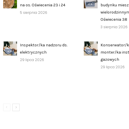
AI
na os. Oświecenia 23 i 24
budynku mies
wielorodzinnym
5 sierpnia 2026
Oświecenia 38
3 sierpnia 2026
Inspektor/ka nadzoru ds.
Konserwator/k
AI
AI
elektrycznych
monter/ka inst
gazowych
29 lipca 2026
29 lipca 2026