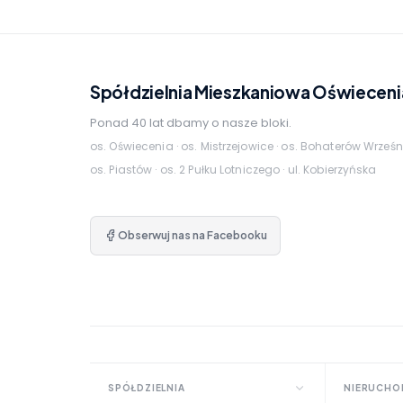
Spółdzielnia Mieszkaniowa Oświeceni
Ponad 40 lat dbamy o nasze bloki.
os. Oświecenia · os. Mistrzejowice · os. Bohaterów Wrześn
os. Piastów · os. 2 Pułku Lotniczego · ul. Kobierzyńska
Obserwuj nas na Facebooku
SPÓŁDZIELNIA
NIERUCHO