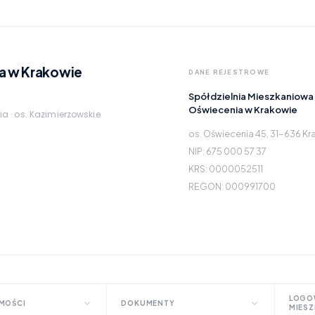
a w Krakowie
DANE REJESTROWE
Spółdzielnia Mieszkaniowa
Oświecenia w Krakowie
ia · os. Kazimierzowskie
os. Oświecenia 45, 31-636 K
NIP: 675 000 57 37
KRS: 0000052511
REGON: 000991700
LOGO
MOŚCI
DOKUMENTY
MIES