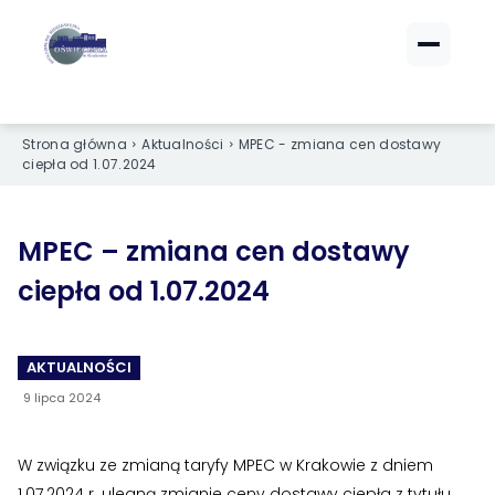
ZALOGUJ SIĘ
ZALOGUJ SIĘ
eBOK (czynsze)
eBOK (czynsze)
Strona główna
Aktualności
MPEC - zmiana cen dostawy
Sprawdź opłaty i saldo
Sprawdź opłaty i saldo
ciepła od 1.07.2024
Strefa dla Członków
Strefa dla Członków
Dokumenty dla zalogowanych
Dokumenty dla zalogowanych
MPEC – zmiana cen dostawy
ciepła od 1.07.2024
Spółdzielnia
Spółdzielnia
O NAS
O NAS
AKTUALNOŚCI
9 lipca 2024
›
›
Dane kontaktowe
Dane kontaktowe
›
›
Organy Spółdzielni
Organy Spółdzielni
W związku ze zmianą taryfy MPEC w Krakowie z dniem
1.07.2024 r. ulegną zmianie ceny dostawy ciepła z tytułu