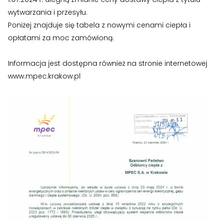
›
›
Historia Spółdzielni
Historia Spółdzielni
wytwarzania i przesyłu.
Poniżej znajduje się tabela z nowymi cenami ciepła i
›
›
Biuletyny informacyjne
Biuletyny informacyjne
opłatami za moc zamówioną.
ZASOBY I PRAWO
ZASOBY I PRAWO
Informacja jest dostępna również na stronie internetowej
›
›
Akty prawne
Akty prawne
www.mpec.krakow.pl
›
›
Mapy zasobów
Mapy zasobów
PRZETARGI
PRZETARGI
›
›
Przetargi dla oferentów
Przetargi dla oferentów
›
›
Lokale i garaże
Lokale i garaże
POZOSTAŁE
POZOSTAŁE
›
›
Ogłoszenia o pracę
Ogłoszenia o pracę