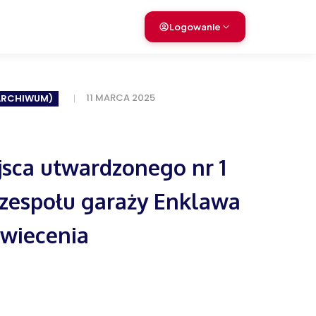
Logowanie
11 MARCA 2025
(ARCHIWUM)
sca utwardzonego nr 1
 zespołu garaży Enklawa
świecenia