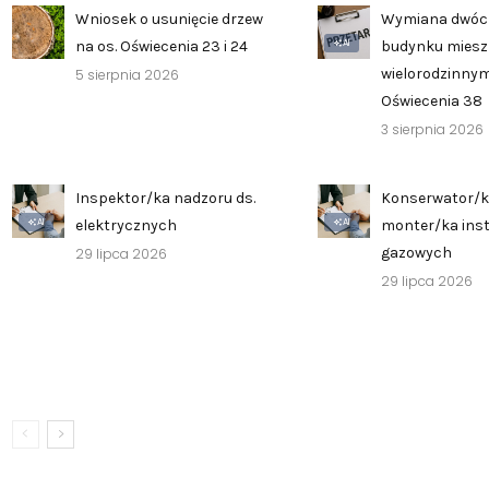
Wniosek o usunięcie drzew
Wymiana dwóc
AI
na os. Oświecenia 23 i 24
budynku mies
wielorodzinnym
5 sierpnia 2026
Oświecenia 38
3 sierpnia 2026
Inspektor/ka nadzoru ds.
Konserwator/k
AI
AI
elektrycznych
monter/ka inst
gazowych
29 lipca 2026
29 lipca 2026