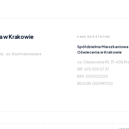
a w Krakowie
DANE REJESTROWE
Spółdzielnia Mieszkaniowa
Oświecenia w Krakowie
ia · os. Kazimierzowskie
os. Oświecenia 45, 31-636 K
NIP: 675 000 57 37
KRS: 0000052511
REGON: 000991700