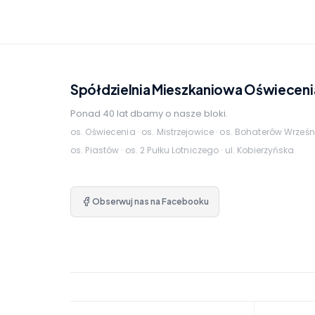
Spółdzielnia Mieszkaniowa Oświeceni
Ponad 40 lat dbamy o nasze bloki.
os. Oświecenia · os. Mistrzejowice · os. Bohaterów Wrześn
os. Piastów · os. 2 Pułku Lotniczego · ul. Kobierzyńska
Obserwuj nas na Facebooku