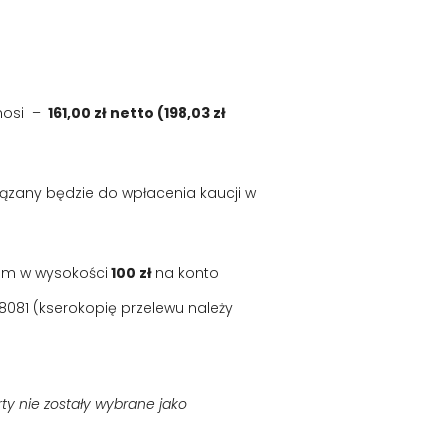
nosi –
161,00 zł netto (198,03 zł
zany będzie do wpłacenia kaucji w
um w wysokości
100 zł
na konto
 8081 (kserokopię przelewu należy
ty nie zostały wybrane jako