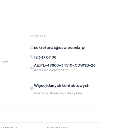
Opis
KONTAKT
sekretariat@oswiecenia.pl
12 647 07 08
raków
AE:PL-49803-34510-CDWSB-26
Adres do e-doręczeń
Adres e-mail
opcjonalnie
→
Więcej danych kontaktowych
Załączniki
opcjonalnie
Godziny otwarcia, adresy biur
Zrób zrzut ekranu
Dodaj plik
Możesz dodać zrzut ekranu lub inne pliki (png, jpg, pdf)