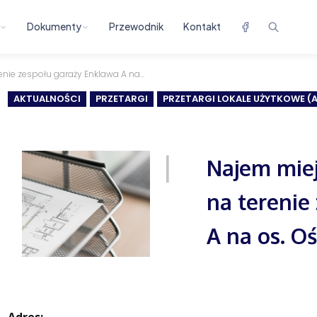
Dokumenty
Przewodnik
Kontakt
nie zespołu garaży Enklawa A na...
AKTUALNOŚCI
PRZETARGI
PRZETARGI LOKALE UŻYTKOWE 
Najem miej
na terenie
A na os. O