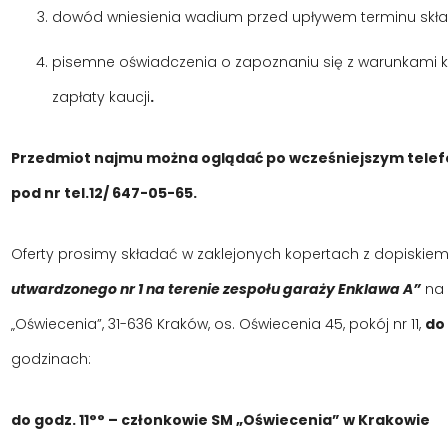
dowód wniesienia wadium przed upływem terminu skład
pisemne oświadczenia o zapoznaniu się z warunkami 
zapłaty kaucji
.
Przedmiot najmu można oglądać po wcześniejszym tele
pod nr tel.12/ 647-05-65.
Oferty prosimy składać w zaklejonych kopertach z dopiskie
utwardzonego nr 1 na terenie zespołu garaży Enklawa A”
na 
„Oświecenia”, 31-636 Kraków, os. Oświecenia 45, pokój nr 11,
do
godzinach:
do godz. 11°° – członkowie SM „Oświecenia” w Krakowie