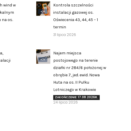
h wind w
Kontrola szczelności
AI
zkalnym
instalacji gazowej os.
 na os.
Oświecenia 43, 44, 45 – 1
termin
31 lipca 2026
a,
Najem miejsca
AI
alacji
postojowego na terenie
działki nr 284/6 położonej w
obrębie 7, jed. ewid. Nowa
Huta na os. II Pułku
Zgłoś problem lub uwagę
Lotniczego w Krakowie
Twoja opinia pomaga nam ulepszać serwis
ZAKOŃCZENIE: 17.08.2026R.
24 lipca 2026
Tu możesz zgłosić uwagi do strony internetowej lub
zaproponować ulepszenia.
Awarie w blokach
zgłaszaj telefonicznie
.
Rodzaj zgłoszenia