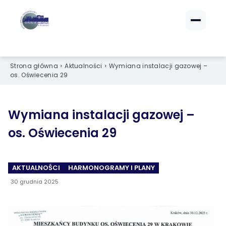
ZALOGUJ SIĘ
ZALOGUJ SIĘ
eBOK (czynsze)
eBOK (czynsze)
Sprawdź opłaty i saldo
Sprawdź opłaty i saldo
Strona główna
Aktualności
Wymiana instalacji gazowej –
os. Oświecenia 29
Strefa dla Członków
Strefa dla Członków
Dokumenty dla zalogowanych
Dokumenty dla zalogowanych
Wymiana instalacji gazowej –
os. Oświecenia 29
Spółdzielnia
Spółdzielnia
O NAS
O NAS
AKTUALNOŚCI
HARMONOGRAMY I PLANY
›
›
Dane kontaktowe
Dane kontaktowe
30 grudnia 2025
›
›
Organy Spółdzielni
Organy Spółdzielni
›
›
Historia Spółdzielni
Historia Spółdzielni