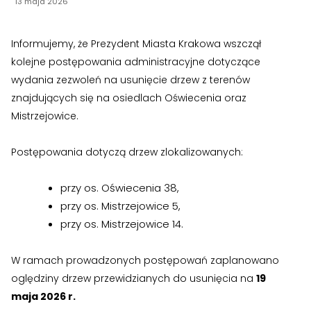
13 maja 2026
›
›
Historia Spółdzielni
Historia Spółdzielni
›
›
Biuletyny informacyjne
Biuletyny informacyjne
Informujemy, że Prezydent Miasta Krakowa wszczął
kolejne postępowania administracyjne dotyczące
ZASOBY I PRAWO
ZASOBY I PRAWO
wydania zezwoleń na usunięcie drzew z terenów
›
›
znajdujących się na osiedlach Oświecenia oraz
Akty prawne
Akty prawne
Mistrzejowice.
›
›
Mapy zasobów
Mapy zasobów
Postępowania dotyczą drzew zlokalizowanych:
PRZETARGI
PRZETARGI
›
›
przy os. Oświecenia 38,
Przetargi dla oferentów
Przetargi dla oferentów
przy os. Mistrzejowice 5,
›
›
Lokale i garaże
Lokale i garaże
przy os. Mistrzejowice 14.
POZOSTAŁE
POZOSTAŁE
W ramach prowadzonych postępowań zaplanowano
›
›
oględziny drzew przewidzianych do usunięcia na
19
Ogłoszenia o pracę
Ogłoszenia o pracę
maja 2026 r.
›
›
Zgłoszenia wewnętrzne
Zgłoszenia wewnętrzne