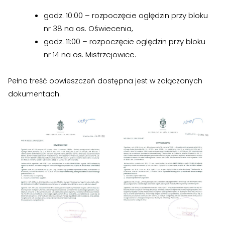
godz. 10:00 – rozpoczęcie oględzin przy bloku
›
›
RODO
RODO
nr 38 na os. Oświecenia,
godz. 11:00 – rozpoczęcie oględzin przy bloku
Nieruchomości
Nieruchomości
nr 14 na os. Mistrzejowice.
›
›
Dokumenty nieruchomości
Dokumenty nieruchomości
Pełna treść obwieszczeń dostępna jest w załączonych
dokumentach.
›
›
Harmonogramy i plany
Harmonogramy i plany
›
›
Plany remontowe
Plany remontowe
›
›
Administratorzy
Administratorzy
›
›
Świadectwa energetyczne
Świadectwa energetyczne
Zgłoś problem lub uwagę
RADY MIESZKAŃCÓW
RADY MIESZKAŃCÓW
Twoja opinia pomaga nam ulepszać serwis
›
›
Wykaz Rad Mieszkańców
Wykaz Rad Mieszkańców