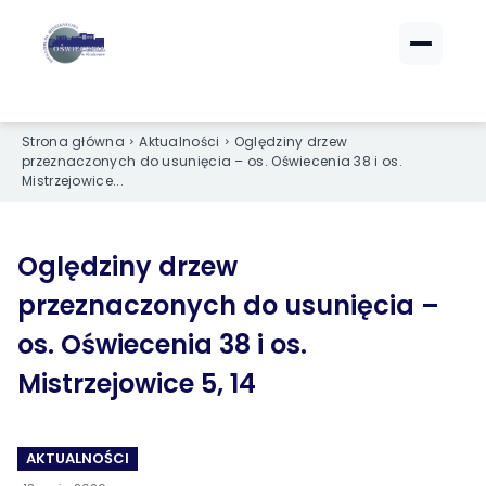
ZALOGUJ SIĘ
ZALOGUJ SIĘ
eBOK (czynsze)
eBOK (czynsze)
Strona główna
Aktualności
Oględziny drzew
Sprawdź opłaty i saldo
Sprawdź opłaty i saldo
przeznaczonych do usunięcia – os. Oświecenia 38 i os.
Mistrzejowice...
Strefa dla Członków
Strefa dla Członków
Dokumenty dla zalogowanych
Dokumenty dla zalogowanych
Oględziny drzew
przeznaczonych do usunięcia –
Spółdzielnia
Spółdzielnia
os. Oświecenia 38 i os.
O NAS
O NAS
Mistrzejowice 5, 14
›
›
Dane kontaktowe
Dane kontaktowe
›
›
Organy Spółdzielni
Organy Spółdzielni
AKTUALNOŚCI