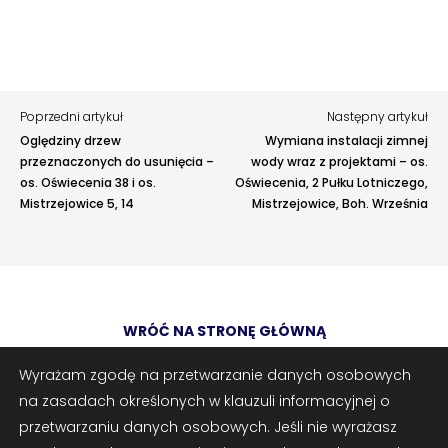
Rodzaj zgłoszenia
Opis
Poprzedni artykuł
Następny artykuł
Oględziny drzew
Wymiana instalacji zimnej
przeznaczonych do usunięcia –
wody wraz z projektami – os.
os. Oświecenia 38 i os.
Oświecenia, 2 Pułku Lotniczego,
Mistrzejowice 5, 14
Mistrzejowice, Boh. Września
Adres e-mail
opcjonalnie
WRÓĆ NA STRONĘ GŁÓWNĄ
Załączniki
opcjonalnie
Zrób zrzut ekranu
Dodaj plik
Wyrażam zgodę na przetwarzanie danych osobowych
na zasadach określonych w klauzuli informacyjnej o
Możesz dodać zrzut ekranu lub inne pliki (png, jpg, pdf)
przetwarzaniu danych osobowych. Jeśli nie wyrażasz