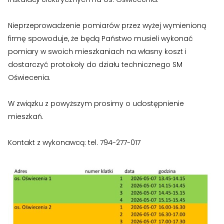
›
›
Historia Spółdzielni
Historia Spółdzielni
Nieprzeprowadzenie pomiarów przez wyżej wymienioną
›
›
Biuletyny informacyjne
Biuletyny informacyjne
firmę spowoduje, że będą Państwo musieli wykonać
pomiary w swoich mieszkaniach na własny koszt i
ZASOBY I PRAWO
ZASOBY I PRAWO
dostarczyć protokoły do działu technicznego SM
›
›
Akty prawne
Akty prawne
Oświecenia.
›
›
Mapy zasobów
Mapy zasobów
W związku z powyższym prosimy o udostępnienie
mieszkań.
PRZETARGI
PRZETARGI
›
›
Przetargi dla oferentów
Przetargi dla oferentów
Kontakt z wykonawcą: tel. 794-277-017
›
›
Lokale i garaże
Lokale i garaże
POZOSTAŁE
POZOSTAŁE
›
›
Ogłoszenia o pracę
Ogłoszenia o pracę