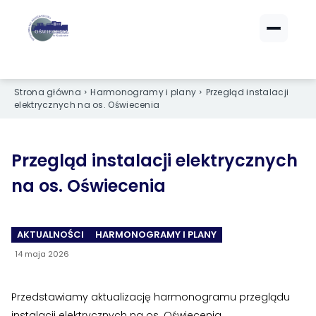
ZALOGUJ SIĘ
ZALOGUJ SIĘ
Strona główna
Harmonogramy i plany
Przegląd instalacji
eBOK (czynsze)
eBOK (czynsze)
elektrycznych na os. Oświecenia
Sprawdź opłaty i saldo
Sprawdź opłaty i saldo
Strefa dla Członków
Strefa dla Członków
Dokumenty dla zalogowanych
Dokumenty dla zalogowanych
Przegląd instalacji elektrycznych
na os. Oświecenia
Spółdzielnia
Spółdzielnia
AKTUALNOŚCI
HARMONOGRAMY I PLANY
O NAS
O NAS
14 maja 2026
›
›
Dane kontaktowe
Dane kontaktowe
›
›
Organy Spółdzielni
Organy Spółdzielni
Przedstawiamy aktualizację harmonogramu przeglądu
instalacji elektrycznych na os. Oświecenia.